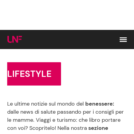
Vai al contenuto
Cerca:
LIFESTYLE
News e Cronaca
Gossip e TV
Le ultime notizie sul mondo del
benessere:
Attualità Italiana
Bellezze VIP
dalle news di salute passando per i consigli per
le mamme. Viaggi e turismo: che libro portare
Dal Mondo
Coppie VIP
con voi? Scopritelo! Nella nostra
sezione