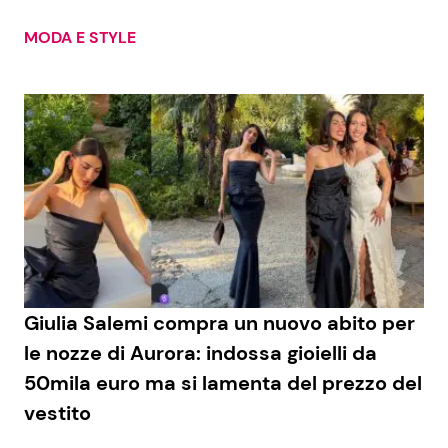
MODA E STYLE
Seguici
Info
Chi siamo
Disclaimer e Privacy
Redazione
Giulia Salemi compra un nuovo abito per
Contattaci
le nozze di Aurora: indossa gioielli da
Pubblicità
50mila euro ma si lamenta del prezzo del
Privacy Policy
vestito