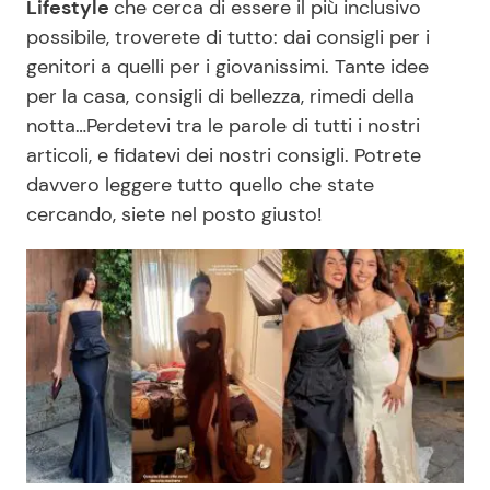
Lifestyle
che cerca di essere il più inclusivo
Economia
Fiction e Serie TV
possibile, troverete di tutto: dai consigli per i
genitori a quelli per i giovanissimi. Tante idee
Persone Scomparse
Programmi TV
per la casa, consigli di bellezza, rimedi della
notta…Perdetevi tra le parole di tutti i nostri
Politica
Reality e Talent
articoli, e fidatevi dei nostri consigli. Potrete
davvero leggere tutto quello che state
Soap Opera
cercando, siete nel posto giusto!
ShowBiz
Social News
News Cinema
News dal mondo
News Musica
News Spettacolo