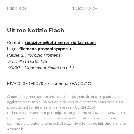
Pubblicità
Privacy Policy
Ultime Notizie Flash
Contatti:
redazione@ultimenotizieflash.com
Legal:
filomena.procopio@pec.it
Purple di Procopio Filomena
Via Della Libertà, 106
73030 - Montesano Salentino (LE)
P.IVA 03370960795 - iscrizione REA 307423
Questo blog non rappresenta una testata giornalistica in quanto viene
aggiornato senza alcuna periodicità. Non puó pertanto considerarsi un
prodotto editoriale ai sensi della legge n.62 del 2001.
UltimeNotizieFlash.com partecipa al programma Affiliazione Amazon EU,
un programma di affiliazione che consente ai siti di percepire una
commissione pubblicitaria pubblicizzando e fornendo link diretti al sito
Amazon.it.