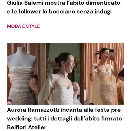
Giulia Salemi mostra l’abito dimenticato
e le follower lo bocciano senza indugi
Benessere
Cucina e Ricette
Casa
Consigli di Cucina
MODA E STYLE
Moda e Style
Dolci
Mondo Mamma
Le Ricette in TV
News benessere
Primi Piatti
Salute
Ricette Facili e Veloci
Viaggi e Turismo
Ricette Feste
Aurora Ramazzotti incanta alla festa pre
wedding: tutti i dettagli dell’abito firmato
Festività
Ricette per Bambini
Belfiori Atelier