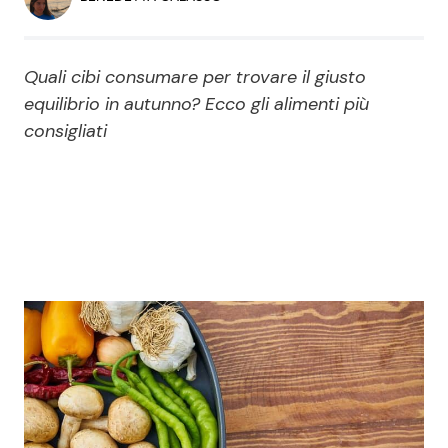
Economia
Fiction e Serie TV
Persone Scomparse
Programmi TV
Quali cibi consumare per trovare il giusto
equilibrio in autunno? Ecco gli alimenti più
Politica
consigliati
Reality e Talent
Soap Opera
ShowBiz
Social News
News Cinema
News dal mondo
News Musica
News Spettacolo