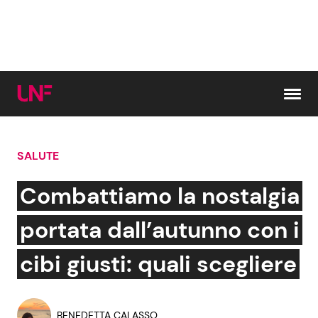
Vai al contenuto
SALUTE
Cerca:
Combattiamo la nostalgia
News e Cronaca
Gossip e TV
portata dall’autunno con i
Attualità Italiana
Bellezze VIP
cibi giusti: quali scegliere
Dal Mondo
Coppie VIP
BENEDETTA CALASSO