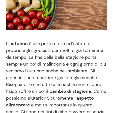
Benessere
Cucina e Ricette
Casa
Consigli di Cucina
Moda e Style
Dolci
L’
autunno
è alle porte e ormai l’estate è
Mondo Mamma
Le Ricette in TV
proprio agli sgoccioli, per molti è già terminata
da tempo. La fine della bella stagione porta
sempre un po’ di malinconia e ogni giorno di più
News benessere
Primi Piatti
vediamo l’autunno anche nell’ambiente. Gli
alberi iniziano a perdere già le foglie secche.
Salute
Ricette Facili e Veloci
Bisogna dire che oltre alla nostra mente, pure il
fisico soffre un po’ il
cambio di stagione
. Come
Viaggi e Turismo
Ricette Feste
possiamo aiutarlo? Sicuramente l’
aspetto
alimentare
è molto importante in questo
Festività
Ricette per Bambini
senso. Ci sono dei tipi di cibo davvero essenziali