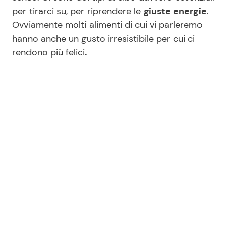
per tirarci su, per riprendere le
giuste energie
.
Ovviamente molti alimenti di cui vi parleremo
Seguici
hanno anche un gusto irresistibile per cui ci
rendono più felici.
Info
Chi siamo
Disclaimer e Privacy
Redazione
Contattaci
Pubblicità
Privacy Policy