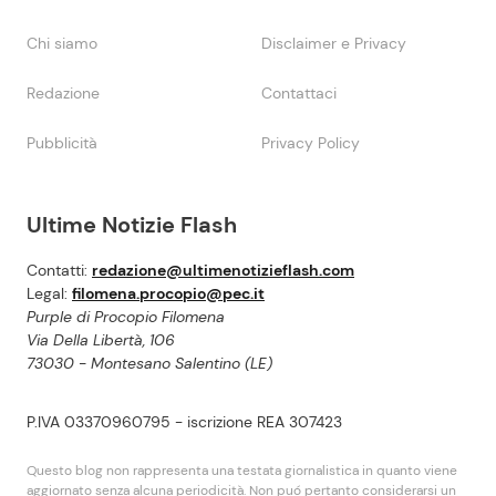
Chi siamo
Disclaimer e Privacy
Redazione
Contattaci
Pubblicità
Privacy Policy
Ultime Notizie Flash
Contatti:
redazione@ultimenotizieflash.com
Legal:
filomena.procopio@pec.it
Purple di Procopio Filomena
Via Della Libertà, 106
73030 - Montesano Salentino (LE)
P.IVA 03370960795 - iscrizione REA 307423
Questo blog non rappresenta una testata giornalistica in quanto viene
aggiornato senza alcuna periodicità. Non puó pertanto considerarsi un