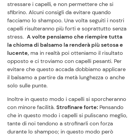
stressare i capelli, e non permettere che si
sfibrino. Alcuni consigli da evitare quando
facciamo lo shampoo. Una volta seguiti i nostri
Seguici
capelli risulteranno più forti e soprattutto senza
stress.
A volte pensiamo che riempire tutta
la chioma di balsamo la renderà più setosa e
lucente,
ma in realtà poi otteniamo il risultato
Info
opposto e ci troviamo con capelli pesanti. Per
Chi siamo
evitare che questo accada dobbiamo applicare
il balsamo a partire da metà lunghezza o anche
Disclaimer e Privacy
solo sulle punte.
Redazione
Inoltre in questo modo i capelli si sporcheranno
Contattaci
con minore facilità.
Strofinare forte:
Pensando
Pubblicità
che in questo modo i capelli si puliscano meglio,
Privacy Policy
tante di noi tendono a strofinarli con forza
durante lo shampoo; in questo modo però