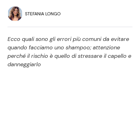
Economia
Fiction e Serie TV
STEFANIA LONGO
Persone Scomparse
Programmi TV
Ecco quali sono gli errori più comuni da evitare
Politica
Reality e Talent
quando facciamo uno shampoo; attenzione
perché il rischio è quello di stressare il capello e
Soap Opera
danneggiarlo
ShowBiz
Social News
News Cinema
News dal mondo
News Musica
News Spettacolo