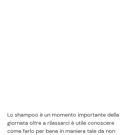
Benessere
Cucina e Ricette
Casa
Consigli di Cucina
Moda e Style
Dolci
Mondo Mamma
Le Ricette in TV
News benessere
Primi Piatti
Salute
Ricette Facili e Veloci
Viaggi e Turismo
Ricette Feste
Lo shampoo è un momento importante della
giornata oltre a rilassarci è utile conoscere
Festività
Ricette per Bambini
come farlo per bene in maniera tale da non