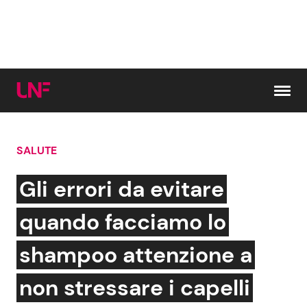
Vai al contenuto
SALUTE
Cerca:
Gli errori da evitare
News e Cronaca
Gossip e TV
quando facciamo lo
Attualità Italiana
Bellezze VIP
shampoo attenzione a
Dal Mondo
Coppie VIP
non stressare i capelli