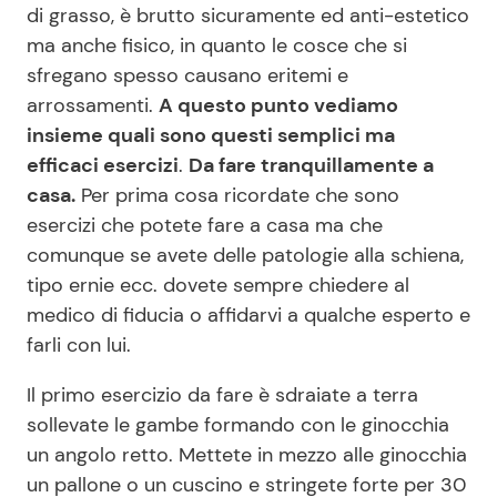
di grasso, è brutto sicuramente ed anti-estetico
ma anche fisico, in quanto le cosce che si
sfregano spesso causano eritemi e
Seguici
arrossamenti.
A questo punto vediamo
insieme quali sono questi semplici ma
efficaci esercizi
.
Da fare tranquillamente a
casa.
Per prima cosa ricordate che sono
Info
esercizi che potete fare a casa ma che
Chi siamo
comunque se avete delle patologie alla schiena,
tipo ernie ecc. dovete sempre chiedere al
Disclaimer e Privacy
medico di fiducia o affidarvi a qualche esperto e
Redazione
farli con lui.
Contattaci
Il primo esercizio da fare è sdraiate a terra
Pubblicità
sollevate le gambe formando con le ginocchia
Privacy Policy
un angolo retto. Mettete in mezzo alle ginocchia
un pallone o un cuscino e stringete forte per 30