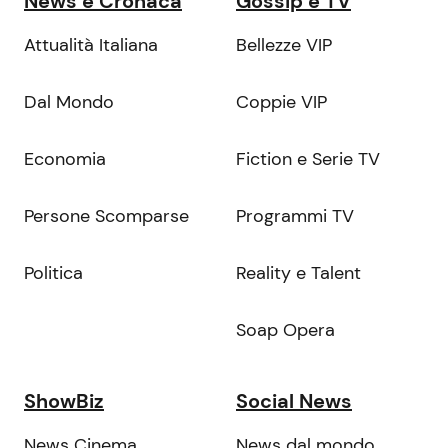
News e Cronaca
Gossip e TV
Attualità Italiana
Bellezze VIP
Dal Mondo
Coppie VIP
Economia
Fiction e Serie TV
Persone Scomparse
Programmi TV
Politica
Reality e Talent
Soap Opera
ShowBiz
Social News
News Cinema
News dal mondo