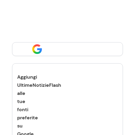
Aggiungi
UltimeNotizieFlash
alle
tue
fonti
preferite
su
Google