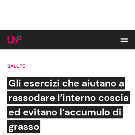
Vai al contenuto
SALUTE
Cerca:
Gli esercizi che aiutano a
News e Cronaca
Gossip e TV
rassodare l’interno coscia
Attualità Italiana
Bellezze VIP
ed evitano l’accumulo di
Dal Mondo
Coppie VIP
grasso