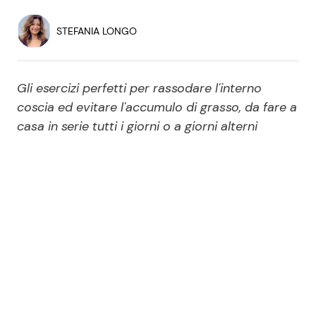
Economia
Fiction e Serie TV
STEFANIA LONGO
Persone Scomparse
Programmi TV
Gli esercizi perfetti per rassodare l'interno
Politica
Reality e Talent
coscia ed evitare l'accumulo di grasso, da fare a
casa in serie tutti i giorni o a giorni alterni
Soap Opera
ShowBiz
Social News
News Cinema
News dal mondo
News Musica
News Spettacolo