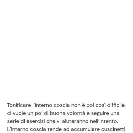
Benessere
Cucina e Ricette
Casa
Consigli di Cucina
Moda e Style
Dolci
Mondo Mamma
Le Ricette in TV
News benessere
Primi Piatti
Salute
Ricette Facili e Veloci
Tonificare l’interno coscia non è poi così difficile,
Viaggi e Turismo
Ricette Feste
ci vuole un po’ di buona volontà e seguire una
serie di esercizi che vi aiuteranno nell’intento.
Festività
Ricette per Bambini
L’interno coscia tende ad accumulare cuscinetti