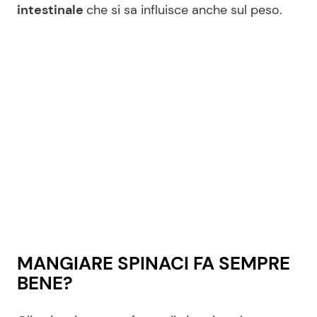
intestinale
che si sa influisce anche sul peso.
Seguici
Info
Chi siamo
Disclaimer e Privacy
Redazione
Contattaci
MANGIARE SPINACI FA SEMPRE
Pubblicità
BENE?
Privacy Policy