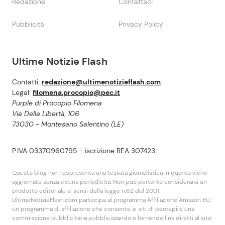
Redazione
Contattaci
Pubblicità
Privacy Policy
Ultime Notizie Flash
Contatti:
redazione@ultimenotizieflash.com
Legal:
filomena.procopio@pec.it
Purple di Procopio Filomena
Via Della Libertà, 106
73030 - Montesano Salentino (LE)
P.IVA 03370960795 - iscrizione REA 307423
Questo blog non rappresenta una testata giornalistica in quanto viene
aggiornato senza alcuna periodicità. Non puó pertanto considerarsi un
prodotto editoriale ai sensi della legge n.62 del 2001.
UltimeNotizieFlash.com partecipa al programma Affiliazione Amazon EU,
un programma di affiliazione che consente ai siti di percepire una
commissione pubblicitaria pubblicizzando e fornendo link diretti al sito