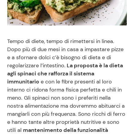
Benessere
Cucina e Ricette
Casa
Consigli di Cucina
Tempo di diete, tempo di rimettersi in linea.
Moda e Style
Dolci
Dopo più di due mesi in casa a impastare pizze
e a sfornare dolci c’è bisogno di dieta e di
Mondo Mamma
Le Ricette in TV
regolarizzare l’intestino.
La proposta è la dieta
agli spinaci che rafforza il sistema
News benessere
Primi Piatti
immunitario
e con le fibre presenti al loro
interno ci ridona forma fisica perfetta e chili in
Salute
Ricette Facili e Veloci
meno. Gli spinaci non sono i preferiti nella
nostra alimentazione ma dovremmo abituarci a
Viaggi e Turismo
Ricette Feste
mangiarli con più frequenza. Sono ricchi di ferro
e hanno tante altre proprietà nutritive e sono
Festività
Ricette per Bambini
utili al
mantenimento della funzionalità