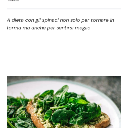
Economia
Fiction e Serie TV
A dieta con gli spinaci non solo per tornare in
Persone Scomparse
Programmi TV
forma ma anche per sentirsi meglio
Politica
Reality e Talent
Soap Opera
ShowBiz
Social News
News Cinema
News dal mondo
News Musica
News Spettacolo