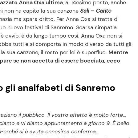
 piazzato Anna Oxa ultima
, al 14esimo posto, anche
 chi non ha capito la sua canzone
Sali – Canto
zia ma spara dritto. Per Anna Oxa si tratta di
l suo nuovo festival di Sanremo. Scarsa simpatia
to è ovvio, è da lungo tempo così. Anna Oxa non si
nobba tutti e si comporta in modo diverso da tutti gli
lla sua canzone, il resto per lei è superfluo.
Mentre
ipare se non accetta di essere bocciata, ecco
 gli analfabeti di Sanremo
ziano il pubblico. Il vostro affetto è molto forte…
cciamo e vi diamo appuntamento a giorno 9. È bello
… Perché si è avuta ennesima conferma…