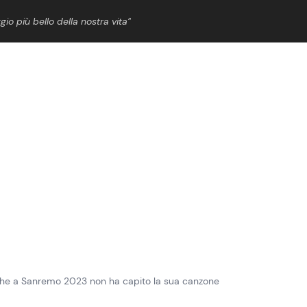
gio più bello della nostra vita”
ShowBiz
News Cinema
News Musica
News Spettacolo
 che a Sanremo 2023 non ha capito la sua canzone