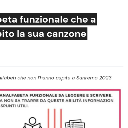
eta funzionale che a
ito la sua canzone
Cucina e Ricette
Consigli di Cucina
Dolci
Le Ricette in TV
nalfabeti che non l'hanno capita a Sanremo 2023
Primi Piatti
Ricette Facili e Veloci
Ricette Feste
Ricette per Bambini