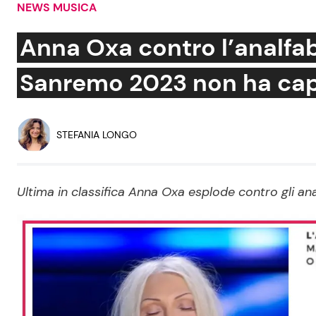
NEWS MUSICA
Soap Opera
Anna Oxa contro l’analfab
Sanremo 2023 non ha cap
Social News
Benessere
News dal mondo
Casa
STEFANIA LONGO
Moda e Style
Mondo Mamma
Ultima in classifica Anna Oxa esplode contro gli a
News benessere
Salute
Viaggi e Turismo
Festività