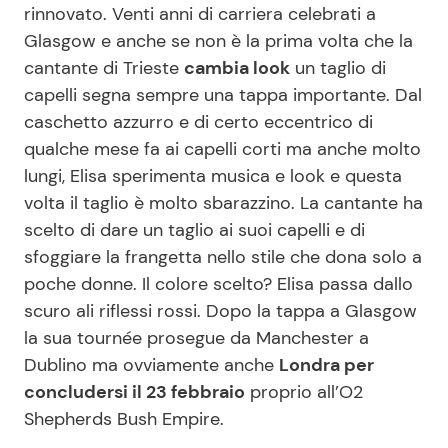
rinnovato. Venti anni di carriera celebrati a
Glasgow e anche se non è la prima volta che la
cantante di Trieste
cambia look
un taglio di
Seguici
capelli segna sempre una tappa importante. Dal
caschetto azzurro e di certo eccentrico di
qualche mese fa ai capelli corti ma anche molto
lungi, Elisa sperimenta musica e look e questa
Info
volta il taglio è molto sbarazzino. La cantante ha
Chi siamo
scelto di dare un taglio ai suoi capelli e di
sfoggiare la frangetta nello stile che dona solo a
Disclaimer e Privacy
poche donne. Il colore scelto? Elisa passa dallo
Redazione
scuro ali riflessi rossi. Dopo la tappa a Glasgow
Contattaci
la sua tournée prosegue da Manchester a
Dublino ma ovviamente anche
Londra per
Pubblicità
concludersi il 23 febbraio
proprio all’O2
Privacy Policy
Shepherds Bush Empire.