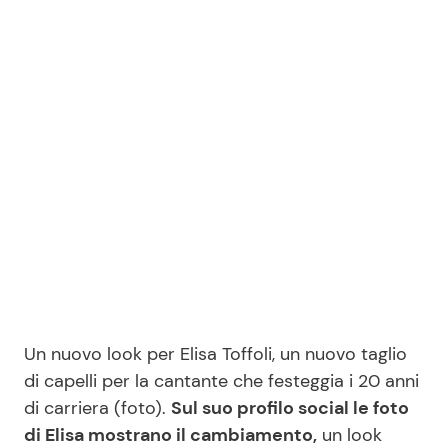
Benessere
Cucina e Ricette
Casa
Consigli di Cucina
Moda e Style
Dolci
Mondo Mamma
Le Ricette in TV
News benessere
Primi Piatti
Salute
Ricette Facili e Veloci
Un nuovo look per Elisa Toffoli, un nuovo taglio
Viaggi e Turismo
Ricette Feste
di capelli per la cantante che festeggia i 20 anni
di carriera (foto).
Sul suo profilo social le foto
Festività
Ricette per Bambini
di Elisa mostrano il cambiamento,
un look