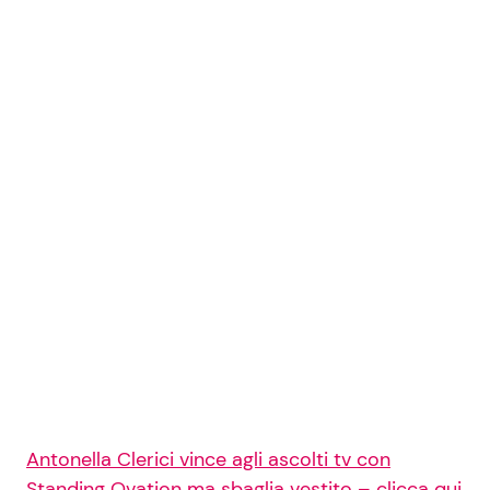
Antonella Clerici vince agli ascolti tv con
Standing Ovation ma sbaglia vestito – clicca qui