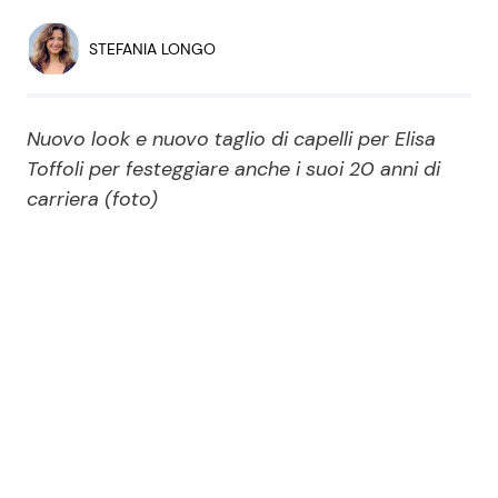
Economia
Fiction e Serie TV
STEFANIA LONGO
Persone Scomparse
Programmi TV
Nuovo look e nuovo taglio di capelli per Elisa
Politica
Reality e Talent
Toffoli per festeggiare anche i suoi 20 anni di
carriera (foto)
Soap Opera
ShowBiz
Social News
News Cinema
News dal mondo
News Musica
News Spettacolo