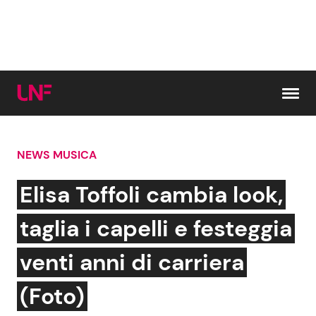
Vai al contenuto
NEWS MUSICA
Cerca:
Elisa Toffoli cambia look,
News e Cronaca
Gossip e TV
taglia i capelli e festeggia
Attualità Italiana
Bellezze VIP
venti anni di carriera
Dal Mondo
Coppie VIP
(Foto)