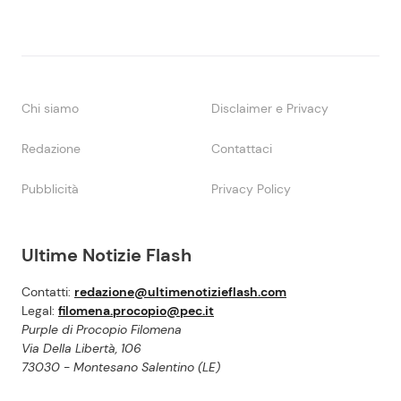
Chi siamo
Disclaimer e Privacy
Redazione
Contattaci
Pubblicità
Privacy Policy
Ultime Notizie Flash
Contatti:
redazione@ultimenotizieflash.com
Legal:
filomena.procopio@pec.it
Purple di Procopio Filomena
Via Della Libertà, 106
73030 - Montesano Salentino (LE)