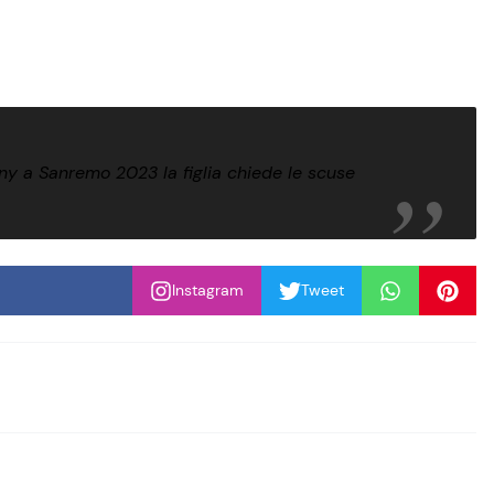
ony a Sanremo 2023 la figlia chiede le scuse
Instagram
Tweet