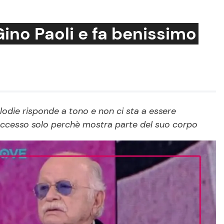
Gino Paoli e fa benissimo
Cucina e Ricette
Consigli di Cucina
Elodie risponde a tono e non ci sta a essere
Dolci
uccesso solo perchè mostra parte del suo corpo
Le Ricette in TV
Primi Piatti
Ricette Facili e Veloci
Ricette Feste
Ricette per Bambini