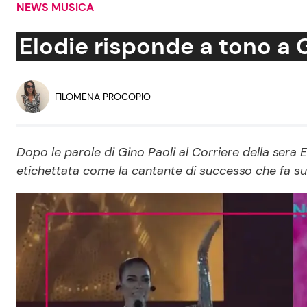
NEWS MUSICA
Soap Opera
Elodie risponde a tono a 
Social News
Benessere
FILOMENA PROCOPIO
News dal mondo
Casa
Dopo le parole di Gino Paoli al Corriere della sera 
Moda e Style
etichettata come la cantante di successo che fa s
Mondo Mamma
News benessere
Salute
Viaggi e Turismo
Festività