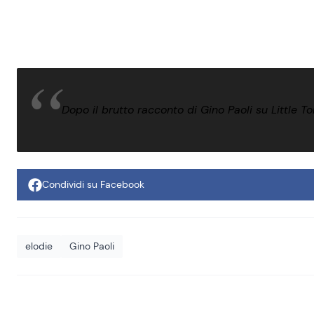
Dopo il brutto racconto di Gino Paoli su Little T
Condividi su Facebook
elodie
Gino Paoli