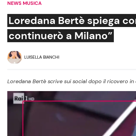
NEWS MUSICA
Soap Opera
Loredana Bertè spiega com
continuerò a Milano”
Social News
Benessere
News dal mondo
Casa
LUISELLA BIANCHI
Moda e Style
Mondo Mamma
Loredana Bertè scrive sui social dopo il ricovero 
News benessere
Salute
Viaggi e Turismo
Festività