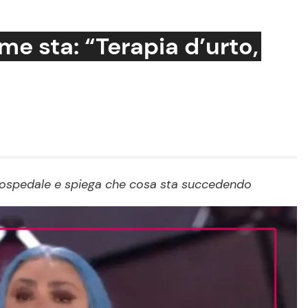
e sta: “Terapia d’urto,
Cucina e Ricette
Consigli di Cucina
Dolci
Le Ricette in TV
in ospedale e spiega che cosa sta succedendo
Primi Piatti
Ricette Facili e Veloci
Ricette Feste
Ricette per Bambini