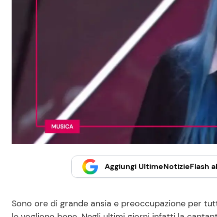
Aggiungi UltimeNotizieFlash al
Sono ore di grande ansia e preoccupazione per tutti
le vogliono bene. Negli ultimi giorni infatti la canta