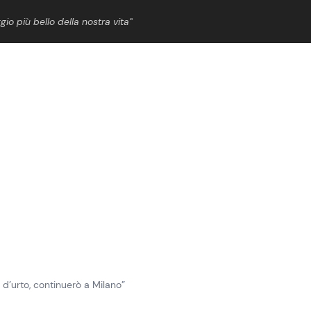
gio più bello della nostra vita”
ShowBiz
News Cinema
News Musica
News Spettacolo
d’urto, continuerò a Milano”