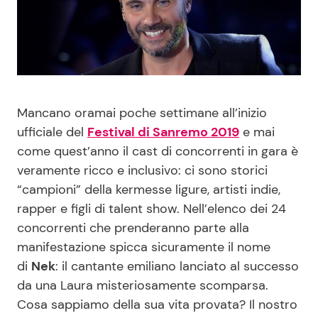
Benessere
Cucina e Ricette
Casa
Consigli di Cucina
Moda e Style
Dolci
Mancano oramai poche settimane all’inizio
ufficiale del
Festival di Sanremo 2019
e mai
Mondo Mamma
Le Ricette in TV
come quest’anno il cast di concorrenti in gara è
veramente ricco e inclusivo: ci sono storici
News benessere
Primi Piatti
“campioni” della kermesse ligure, artisti indie,
rapper e figli di talent show. Nell’elenco dei 24
Salute
Ricette Facili e Veloci
concorrenti che prenderanno parte alla
manifestazione spicca sicuramente il nome
Viaggi e Turismo
Ricette Feste
di
Nek
: il cantante emiliano lanciato al successo
da una Laura misteriosamente scomparsa.
Festività
Ricette per Bambini
Cosa sappiamo della sua vita provata? Il nostro