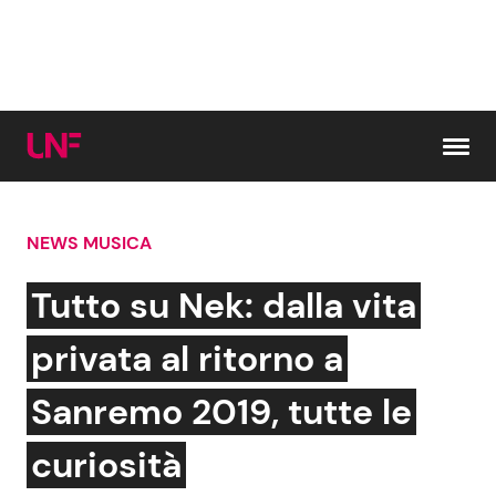
Vai al contenuto
NEWS MUSICA
Cerca:
Tutto su Nek: dalla vita
News e Cronaca
Gossip e TV
privata al ritorno a
Attualità Italiana
Bellezze VIP
Sanremo 2019, tutte le
Dal Mondo
Coppie VIP
curiosità