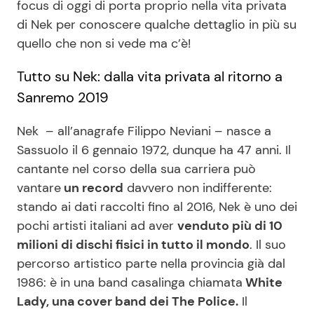
focus di oggi di porta proprio nella vita privata
di Nek per conoscere qualche dettaglio in più su
quello che non si vede ma c’è!
Seguici
Tutto su Nek: dalla vita privata al ritorno a
Sanremo 2019
Info
Nek – all’anagrafe Filippo Neviani – nasce a
Sassuolo il 6 gennaio 1972, dunque ha 47 anni. Il
Chi siamo
cantante nel corso della sua carriera può
Disclaimer e Privacy
vantare
un record
davvero non indifferente:
stando ai dati raccolti fino al 2016, Nek è uno dei
Redazione
pochi artisti italiani ad aver
venduto più di 10
Contattaci
milioni di dischi fisici in tutto il mondo
. Il suo
Pubblicità
percorso artistico parte nella provincia già dal
1986: è in una band casalinga chiamata
White
Privacy Policy
Lady, una cover band dei The Police.
Il