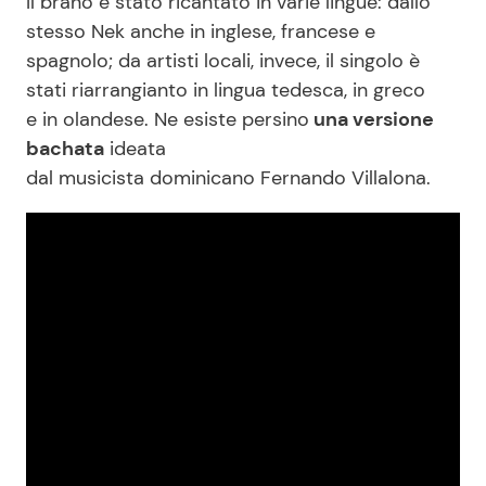
Il brano è stato ricantato in varie lingue: dallo
stesso Nek anche in inglese, francese e
spagnolo; da artisti locali, invece, il singolo è
stati riarrangianto in lingua tedesca, in greco
e in olandese. Ne esiste persino
una versione
bachata
ideata
dal musicista dominicano Fernando Villalona.