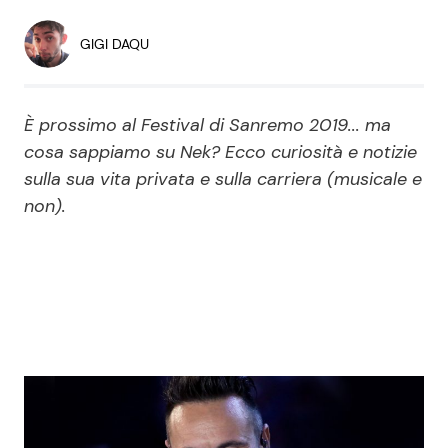
Economia
Fiction e Serie TV
GIGI DAQU
Persone Scomparse
Programmi TV
È prossimo al Festival di Sanremo 2019... ma
Politica
Reality e Talent
cosa sappiamo su Nek? Ecco curiosità e notizie
sulla sua vita privata e sulla carriera (musicale e
Soap Opera
non).
ShowBiz
Social News
News Cinema
News dal mondo
News Musica
News Spettacolo