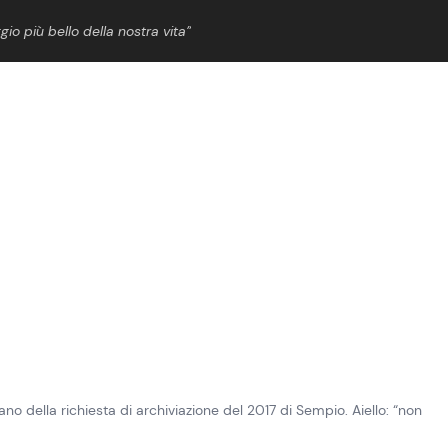
gio più bello della nostra vita”
ShowBiz
News Cinema
News Musica
News Spettacolo
o della richiesta di archiviazione del 2017 di Sempio. Aiello: “non