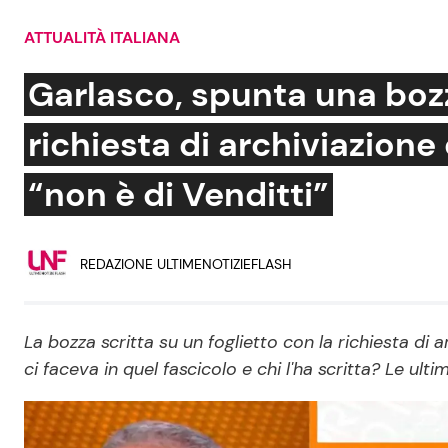
Soap Opera
ATTUALITÀ ITALIANA
Garlasco, spunta una bozz
richiesta di archiviazione 
Social News
Benessere
“non è di Venditti”
News dal mondo
Casa
Moda e Style
Mondo Mamma
REDAZIONE ULTIMENOTIZIEFLASH
News benessere
Salute
La bozza scritta su un foglietto con la richiesta d
ci faceva in quel fascicolo e chi l'ha scritta? Le ulti
Viaggi e Turismo
Festività