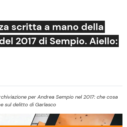
a scritta a mano della
del 2017 di Sempio. Aiello:
Cucina e Ricette
Consigli di Cucina
Dolci
Le Ricette in TV
Primi Piatti
Ricette Facili e Veloci
i archiviazione per Andrea Sempio nel 2017: che cosa
me sul delitto di Garlasco
Ricette Feste
Ricette per Bambini