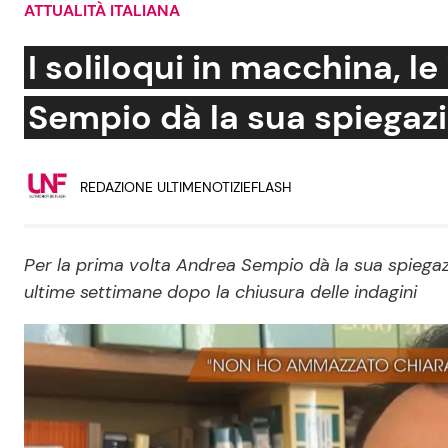
ATTUALITÀ ITALIANA
Soap Opera
I soliloqui in macchina, l
Sempio dà la sua spiegazi
Social News
Benessere
REDAZIONE ULTIMENOTIZIEFLASH
News dal mondo
Casa
Moda e Style
Mondo Mamma
Per la prima volta Andrea Sempio dà la sua spiegaz
ultime settimane dopo la chiusura delle indagini
News benessere
Salute
Viaggi e Turismo
Festività