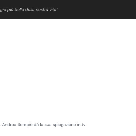
gio più bello della nostra vita”
ShowBiz
News Cinema
News Musica
News Spettacolo
oni: Andrea Sempio dà la sua spiegazione in tv