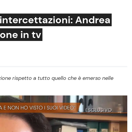
e intercettazioni: Andrea
one in tv
Cucina e Ricette
Consigli di Cucina
Dolci
Le Ricette in TV
ione rispetto a tutto quello che è emerso nelle
Primi Piatti
Ricette Facili e Veloci
Ricette Feste
Ricette per Bambini