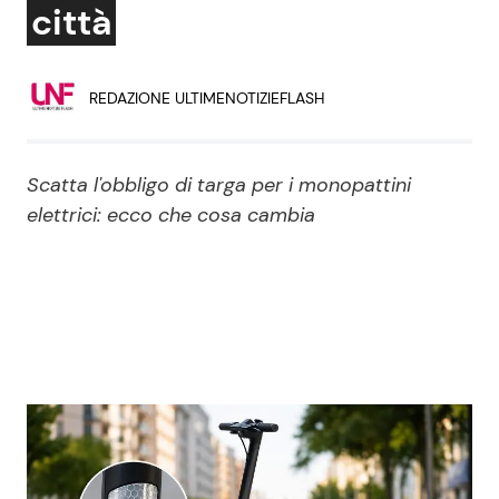
città
Economia
Fiction e Serie TV
Persone Scomparse
Programmi TV
REDAZIONE ULTIMENOTIZIEFLASH
Politica
Reality e Talent
Scatta l'obbligo di targa per i monopattini
Soap Opera
elettrici: ecco che cosa cambia
ShowBiz
Social News
News Cinema
News dal mondo
News Musica
News Spettacolo