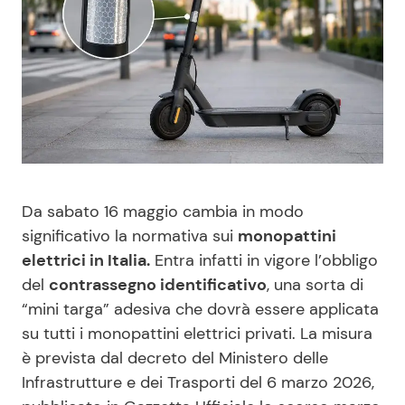
Benessere
Cucina e Ricette
Casa
Consigli di Cucina
Moda e Style
Dolci
Mondo Mamma
Le Ricette in TV
Da sabato 16 maggio cambia in modo
News benessere
Primi Piatti
significativo la normativa sui
monopattini
elettrici in Italia.
Entra infatti in vigore l’obbligo
Salute
Ricette Facili e Veloci
del
contrassegno identificativo
, una sorta di
“mini targa” adesiva che dovrà essere applicata
Viaggi e Turismo
Ricette Feste
su tutti i monopattini elettrici privati. La misura
è prevista dal decreto del Ministero delle
Infrastrutture e dei Trasporti del 6 marzo 2026,
Festività
Ricette per Bambini