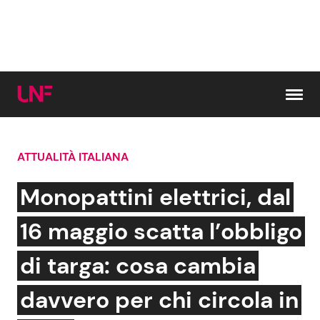
Vai al contenuto
ATTUALITÀ ITALIANA
Cerca:
Monopattini elettrici, dal
News e Cronaca
Gossip e TV
16 maggio scatta l’obbligo
Attualità Italiana
Bellezze VIP
di targa: cosa cambia
Dal Mondo
Coppie VIP
davvero per chi circola in