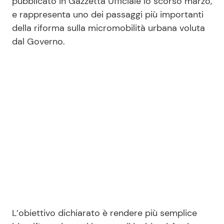
pubblicato in Gazzetta Ufficiale lo scorso marzo,
e rappresenta uno dei passaggi più importanti
della riforma sulla micromobilità urbana voluta
Seguici
dal Governo.
Info
Chi siamo
Disclaimer e Privacy
Redazione
Contattaci
Pubblicità
Privacy Policy
L’obiettivo dichiarato è rendere più semplice