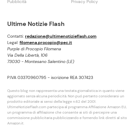
Pubblicità
Privacy Policy
Ultime Notizie Flash
Contatti:
redazione@ultimenotizieflash.com
Legal:
filomena.procopio@pec.it
Purple di Procopio Filomena
Via Della Libertà, 106
73030 - Montesano Salentino (LE)
P.IVA 03370960795 - iscrizione REA 307423
Questo blog non rappresenta una testata giornalistica in quanto viene
aggiornato senza alcuna periodicità. Non puó pertanto considerarsi un
prodotto editoriale ai sensi della legge n.62 del 2001.
UltimeNotizieFlash.com partecipa al programma Affiliazione Amazon EU,
un programma di affiliazione che consente ai siti di percepire una
commissione pubblicitaria pubblicizzando e fornendo link diretti al sito
Amazon.it.