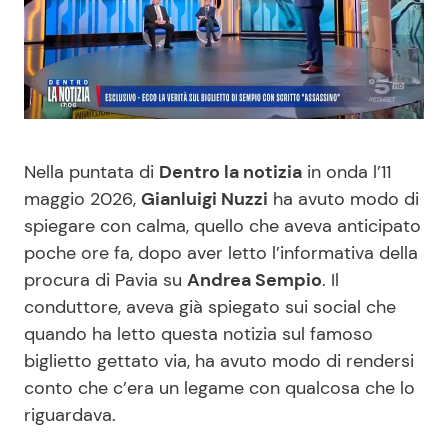
Benessere
Cucina e Ricette
Casa
Consigli di Cucina
Moda e Style
Dolci
Nella puntata di
Dentro la notizia
in onda l’11
Mondo Mamma
Le Ricette in TV
maggio 2026,
Gianluigi Nuzzi
ha avuto modo di
spiegare con calma, quello che aveva anticipato
poche ore fa, dopo aver letto l’informativa della
News benessere
Primi Piatti
procura di Pavia su
Andrea Sempio
. Il
conduttore, aveva già spiegato sui social che
Salute
Ricette Facili e Veloci
quando ha letto questa notizia sul famoso
biglietto gettato via, ha avuto modo di rendersi
Viaggi e Turismo
Ricette Feste
conto che c’era un legame con qualcosa che lo
riguardava.
Festività
Ricette per Bambini