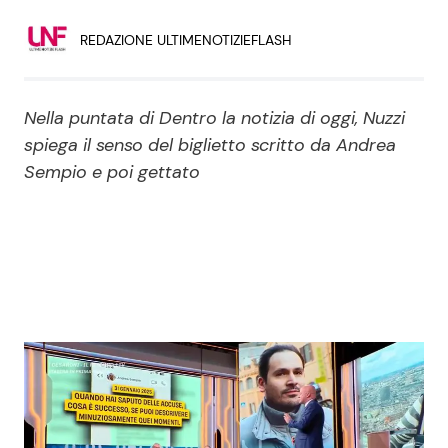
Economia
Fiction e Serie TV
REDAZIONE ULTIMENOTIZIEFLASH
Persone Scomparse
Programmi TV
Nella puntata di Dentro la notizia di oggi, Nuzzi
Politica
Reality e Talent
spiega il senso del biglietto scritto da Andrea
Sempio e poi gettato
Soap Opera
ShowBiz
Social News
News Cinema
News dal mondo
News Musica
News Spettacolo