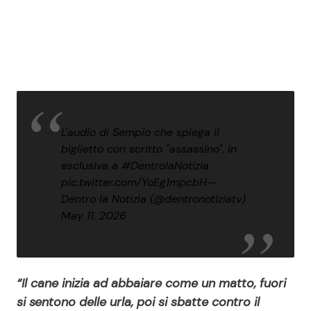
L'audio di Sempio che spiega il
biglietto con scritto "assassino", in
esclusiva a
#DentrolaNotizia
pic.twitter.com/YoEg1mpcbH
—
Dentro la Notizia (@dentronotiziatv)
May 11, 2026
“Il cane inizia ad abbaiare come un matto, fuori
si sentono delle urla, poi si sbatte contro il