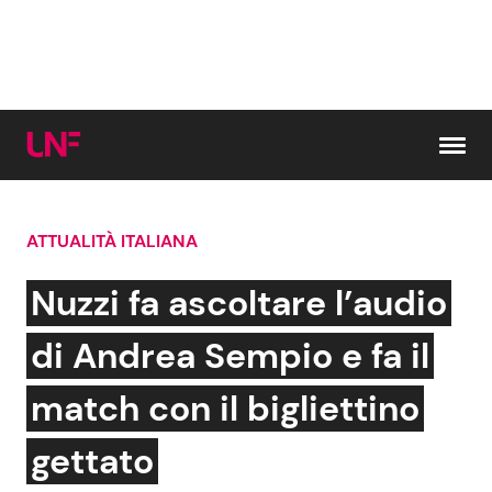
Vai al contenuto
ATTUALITÀ ITALIANA
Cerca:
Nuzzi fa ascoltare l’audio
News e Cronaca
Gossip e TV
di Andrea Sempio e fa il
Attualità Italiana
Bellezze VIP
match con il bigliettino
Dal Mondo
Coppie VIP
gettato