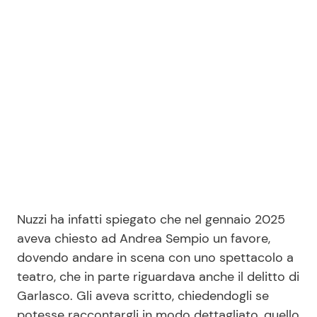
Seguici
Info
Chi siamo
Disclaimer e Privacy
Redazione
Nuzzi ha infatti spiegato che nel gennaio 2025
Contattaci
aveva chiesto ad Andrea Sempio un favore,
dovendo andare in scena con uno spettacolo a
Pubblicità
teatro, che in parte riguardava anche il delitto di
Privacy Policy
Garlasco. Gli aveva scritto, chiedendogli se
potesse raccontargli in modo dettagliato, quello