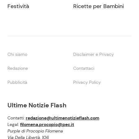
Festività
Ricette per Bambini
Chi siamo
Disclaimer e Privacy
Redazione
Contattaci
Pubblicità
Privacy Policy
Ultime Notizie Flash
Contatti:
redazione@ultimenotizieflash.com
Legal:
filomena.procopio@pec.it
Purple di Procopio Filomena
Via Della Libertà, 106