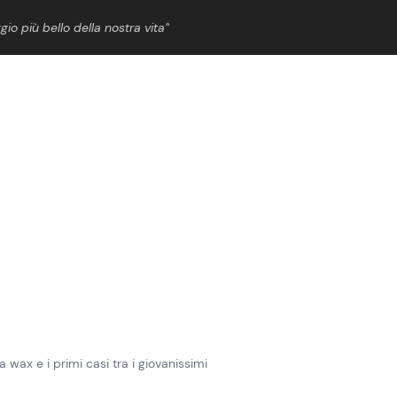
gio più bello della nostra vita”
ShowBiz
News Cinema
News Musica
News Spettacolo
ga wax e i primi casi tra i giovanissimi