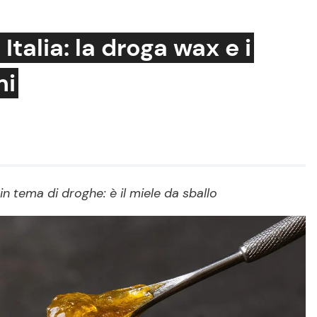
Italia: la droga wax e i
mi
Cucina e Ricette
Consigli di Cucina
Dolci
Le Ricette in TV
 tema di droghe: è il miele da sballo
Primi Piatti
Ricette Facili e Veloci
Ricette Feste
Ricette per Bambini