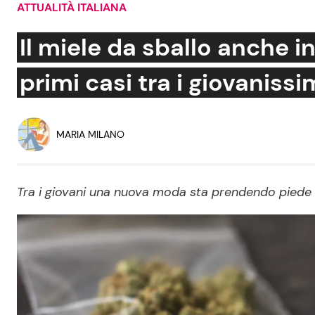
ATTUALITÀ ITALIANA
Soap Opera
Il miele da sballo anche in 
primi casi tra i giovanissi
Social News
Benessere
News dal mondo
Casa
MARIA MILANO
Moda e Style
Mondo Mamma
Tra i giovani una nuova moda sta prendendo piede in
News benessere
Salute
Viaggi e Turismo
Festività