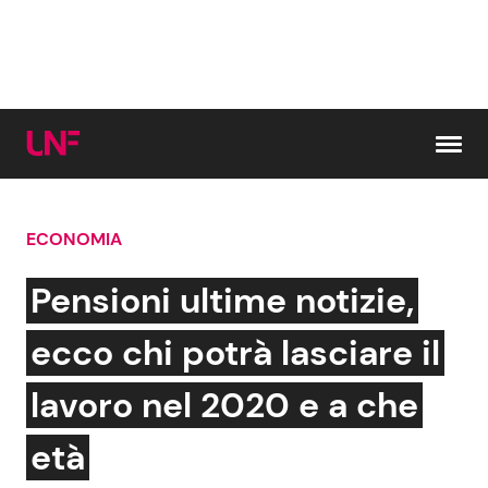
Vai al contenuto
ECONOMIA
Cerca:
Pensioni ultime notizie,
News e Cronaca
Gossip e TV
ecco chi potrà lasciare il
Attualità Italiana
Bellezze VIP
lavoro nel 2020 e a che
Dal Mondo
Coppie VIP
età