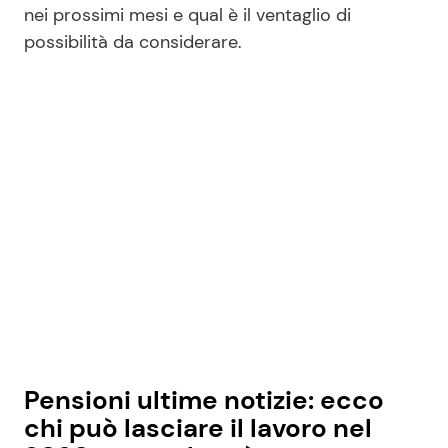
nei prossimi mesi e qual è il ventaglio di
possibilità da considerare.
Seguici
Info
Chi siamo
Disclaimer e Privacy
Redazione
Contattaci
Pubblicità
Pensioni ultime notizie: ecco
Privacy Policy
chi può lasciare il lavoro nel