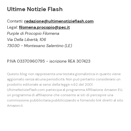
Ultime Notizie Flash
Contatti:
redazione@ultimenotizieflash.com
Legal:
filomena.procopio@pec.it
Purple di Procopio Filomena
Via Della Libertà, 106
73030 - Montesano Salentino (LE)
P.IVA 03370960795 - iscrizione REA 307423
Questo blog non rappresenta una testata giornalistica in quanto viene
aggiornato senza alcuna periodicità. Non puó pertanto considerarsi un
prodotto editoriale ai sensi della legge n.62 del 2001.
UltimeNotizieFlash.com partecipa al programma Affiliazione Amazon EU,
un programma di affiliazione che consente ai siti di percepire una
commissione pubblicitaria pubblicizzando e fornendo link diretti al sito
Amazon.it.