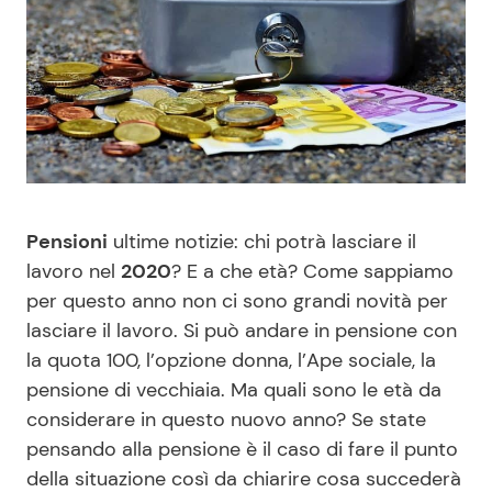
Benessere
Cucina e Ricette
Casa
Consigli di Cucina
Moda e Style
Dolci
Mondo Mamma
Le Ricette in TV
Pensioni
ultime notizie: chi potrà lasciare il
lavoro nel
2020
? E a che età? Come sappiamo
News benessere
Primi Piatti
per questo anno non ci sono grandi novità per
lasciare il lavoro. Si può andare in pensione con
Salute
Ricette Facili e Veloci
la quota 100, l’opzione donna, l’Ape sociale, la
pensione di vecchiaia. Ma quali sono le età da
Viaggi e Turismo
Ricette Feste
considerare in questo nuovo anno? Se state
pensando alla pensione è il caso di fare il punto
Festività
Ricette per Bambini
della situazione così da chiarire cosa succederà