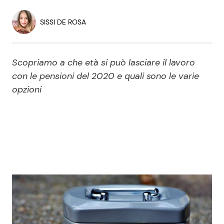
Economia
Fiction e Serie TV
SISSI DE ROSA
Persone Scomparse
Programmi TV
Scopriamo a che età si può lasciare il lavoro
Politica
Reality e Talent
con le pensioni del 2020 e quali sono le varie
opzioni
Soap Opera
ShowBiz
Social News
News Cinema
News dal mondo
News Musica
News Spettacolo