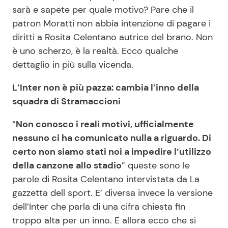
sarà e sapete per quale motivo? Pare che il
patron Moratti non abbia intenzione di pagare i
Seguici
diritti a Rosita Celentano autrice del brano. Non
è uno scherzo, è la realtà. Ecco qualche
dettaglio in più sulla vicenda.
L’Inter non è più pazza: cambia l’inno della
Info
squadra di Stramaccioni
Chi siamo
“
Non conosco i reali motivi, ufficialmente
Disclaimer e Privacy
nessuno ci ha comunicato nulla a riguardo. Di
certo non siamo stati noi a impedire l’utilizzo
Redazione
della canzone allo stadio
” queste sono le
Contattaci
parole di Rosita Celentano intervistata da La
Pubblicità
gazzetta dell sport. E’ diversa invece la versione
dell’Inter che parla di una cifra chiesta fin
Privacy Policy
troppo alta per un inno. E allora ecco che si