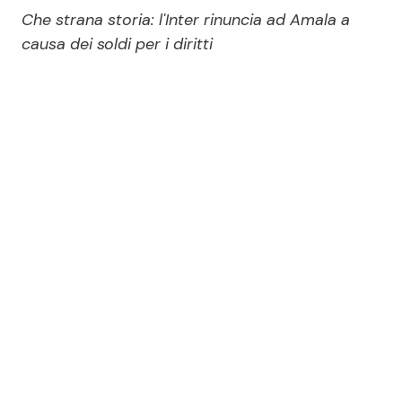
Economia
Fiction e Serie TV
Che strana storia: l'Inter rinuncia ad Amala a
causa dei soldi per i diritti
Persone Scomparse
Programmi TV
Politica
Reality e Talent
Soap Opera
ShowBiz
Social News
News Cinema
News dal mondo
News Musica
News Spettacolo