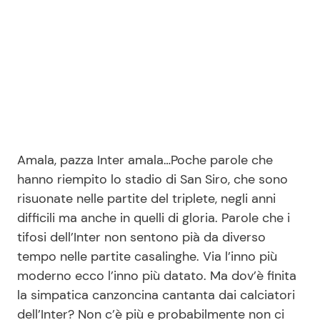
Benessere
Cucina e Ricette
Casa
Consigli di Cucina
Moda e Style
Dolci
Mondo Mamma
Le Ricette in TV
Amala, pazza Inter amala…Poche parole che
hanno riempito lo stadio di San Siro, che sono
News benessere
Primi Piatti
risuonate nelle partite del triplete, negli anni
difficili ma anche in quelli di gloria. Parole che i
Salute
Ricette Facili e Veloci
tifosi dell’Inter non sentono pià da diverso
tempo nelle partite casalinghe. Via l’inno più
Viaggi e Turismo
Ricette Feste
moderno ecco l’inno più datato. Ma dov’è finita
la simpatica canzoncina cantanta dai calciatori
Festività
Ricette per Bambini
dell’Inter? Non c’è più e probabilmente non ci