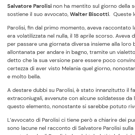
Salvatore Parolisi
non ha mentito sul giorno della
sostiene il suo avvocato,
Walter Biscotti
. Queste l
Parolisi, fin dal primo momento, aveva raccontato la
era volatilizzata nel nulla, il 18 aprile scorso. Avev
per passare una giornata diversa insieme alla loro
allontanata per andare in bagno, tramite un vialetto,
detto che la sua versione pare essere poco convinc
certezza di aver visto Melania quel giorno, nonosta
e molto bella.
A destare dubbi su Parolisi, è stato innanzitutto il 
extraconiugali, avvenute con alcune soldatesse da 
questo elemento, nonostante si sarebbe potuto rivela
L’avvocato di Parolisi ci tiene però a chiarire dei pun
sono lacune nel racconto di Salvatore Parolisi sulla 