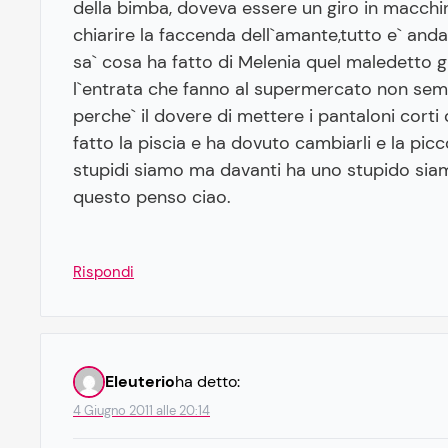
della bimba, doveva essere un giro in macchi
chiarire la faccenda dell`amante,tutto e` andat
sa` cosa ha fatto di Melenia quel maledetto gio
l`entrata che fanno al supermercato non semb
perche` il dovere di mettere i pantaloni corti
fatto la piscia e ha dovuto cambiarli e la pic
stupidi siamo ma davanti ha uno stupido siamo
questo penso ciao.
Rispondi
Eleuterio
ha detto:
4 Giugno 2011 alle 20:14