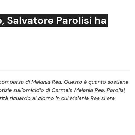
, Salvatore Parolisi ha
Cucina e Ricette
Consigli di Cucina
Dolci
Le Ricette in TV
 scomparsa di Melania Rea. Questo è quanto sostiene
tizie sull’omicidio di Carmela Melania Rea. Parolisi,
Primi Piatti
tà riguardo al giorno in cui Melania Rea si era
Ricette Facili e Veloci
Ricette Feste
Ricette per Bambini