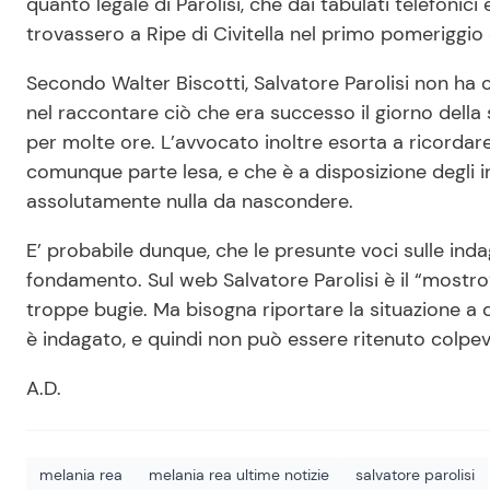
quanto legale di Parolisi, che dai tabulati telefonici
trovassero a Ripe di Civitella nel primo pomeriggio d
Secondo Walter Biscotti, Salvatore Parolisi non ha 
nel raccontare ciò che era successo il giorno della 
per molte ore. L’avvocato inoltre esorta a ricordare 
comunque parte lesa, e che è a disposizione degli in
assolutamente nulla da nascondere.
E’ probabile dunque, che le presunte voci sulle inda
fondamento. Sul web Salvatore Parolisi è il “mostro”
troppe bugie. Ma bisogna riportare la situazione a q
è indagato, e quindi non può essere ritenuto colpevo
A.D.
melania rea
melania rea ultime notizie
salvatore parolisi