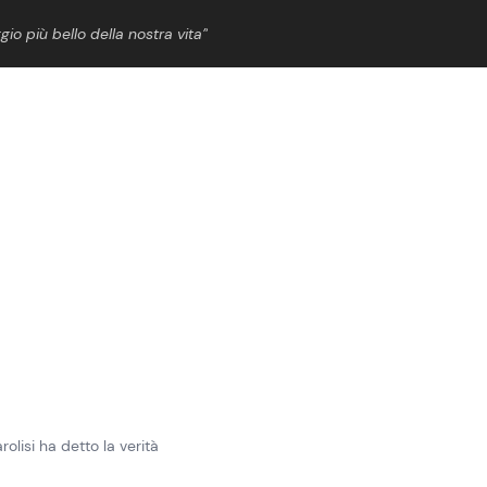
gio più bello della nostra vita”
ShowBiz
News Cinema
News Musica
News Spettacolo
olisi ha detto la verità