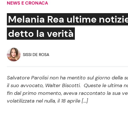
NEWS E CRONACA
Soap Opera
Melania Rea ultime notizie
detto la verità
Social News
Benessere
News dal mondo
Casa
SISSI DE ROSA
Moda e Style
Mondo Mamma
Salvatore Parolisi non ha mentito sul giorno della
il suo avvocato, Walter Biscotti. Queste le ultima no
News benessere
fin dal primo momento, aveva raccontato la sua veri
Salute
volatilizzata nel nulla, il 18 aprile […]
Viaggi e Turismo
Festività