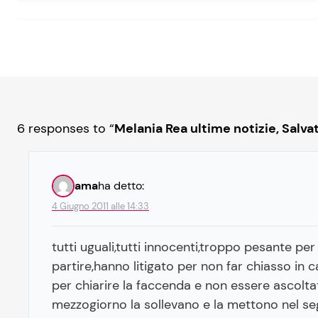
6 responses to “
Melania Rea ultime notizie, Salvat
ama
ha detto:
4 Giugno 2011 alle 14:33
tutti uguali,tutti innocenti,troppo pesante pe
partire,hanno litigato per non far chiasso in 
per chiarire la faccenda e non essere ascolta
mezzogiorno la sollevano e la mettono nel se