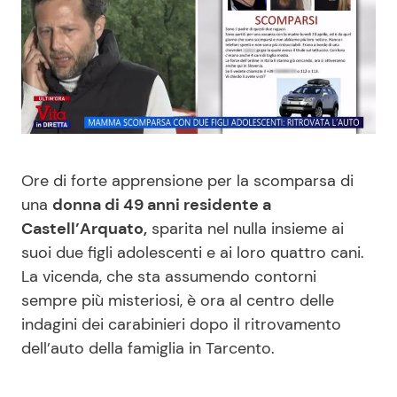
Benessere
Cucina e Ricette
Casa
Consigli di Cucina
Moda e Style
Dolci
Mondo Mamma
Le Ricette in TV
Ore di forte apprensione per la scomparsa di
una
donna di 49 anni residente a
News benessere
Primi Piatti
Castell’Arquato,
sparita nel nulla insieme ai
suoi due figli adolescenti e ai loro quattro cani.
La vicenda, che sta assumendo contorni
Salute
Ricette Facili e Veloci
sempre più misteriosi, è ora al centro delle
indagini dei carabinieri dopo il ritrovamento
Viaggi e Turismo
Ricette Feste
dell’auto della famiglia in Tarcento.
Festività
Ricette per Bambini