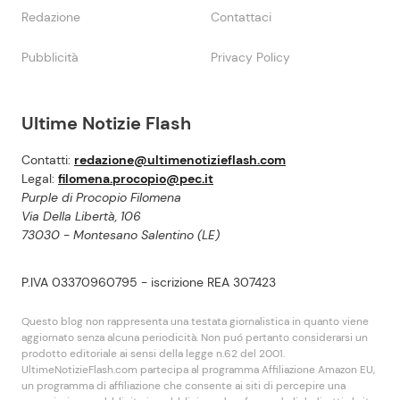
Redazione
Contattaci
Pubblicità
Privacy Policy
Ultime Notizie Flash
Contatti:
redazione@ultimenotizieflash.com
Legal:
filomena.procopio@pec.it
Purple di Procopio Filomena
Via Della Libertà, 106
73030 - Montesano Salentino (LE)
P.IVA 03370960795 - iscrizione REA 307423
Questo blog non rappresenta una testata giornalistica in quanto viene
aggiornato senza alcuna periodicità. Non puó pertanto considerarsi un
prodotto editoriale ai sensi della legge n.62 del 2001.
UltimeNotizieFlash.com partecipa al programma Affiliazione Amazon EU,
un programma di affiliazione che consente ai siti di percepire una