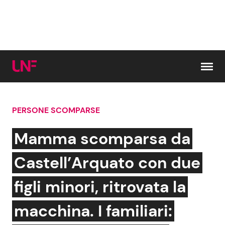
Vai al contenuto
PERSONE SCOMPARSE
Cerca:
Mamma scomparsa da
News e Cronaca
Gossip e TV
Castell’Arquato con due
Attualità Italiana
Bellezze VIP
figli minori, ritrovata la
Dal Mondo
Coppie VIP
macchina. I familiari: