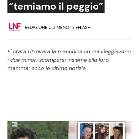
“temiamo il peggio”
Economia
Fiction e Serie TV
Persone Scomparse
Programmi TV
REDAZIONE ULTIMENOTIZIEFLASH
Politica
Reality e Talent
E' stata ritrovata la macchina su cui viaggiavano
Soap Opera
i due minori scomparsi insieme alla loro
mamma: ecco le ultime notizie
ShowBiz
Social News
News Cinema
News dal mondo
News Musica
News Spettacolo