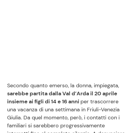
Seguici
Info
Chi siamo
Disclaimer e Privacy
Secondo quanto emerso, la donna, impiegata,
Redazione
sarebbe partita dalla Val d’Arda il 20 aprile
Contattaci
insieme ai figli di 14 e 16 anni
per trascorrere
una vacanza di una settimana in Friuli-Venezia
Pubblicità
Giulia. Da quel momento, però, i contatti con i
Privacy Policy
familiari si sarebbero progressivamente