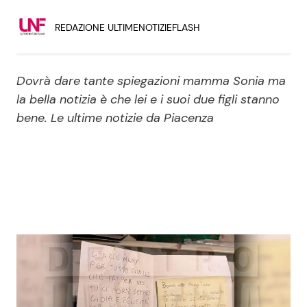
Economia
Fiction e Serie TV
REDAZIONE ULTIMENOTIZIEFLASH
Persone Scomparse
Programmi TV
Dovrà dare tante spiegazioni mamma Sonia ma
Politica
Reality e Talent
la bella notizia è che lei e i suoi due figli stanno
bene. Le ultime notizie da Piacenza
Soap Opera
ShowBiz
Social News
News Cinema
News dal mondo
News Musica
News Spettacolo