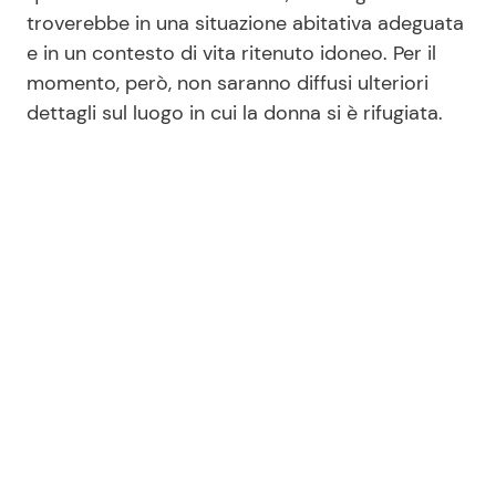
troverebbe in una situazione abitativa adeguata
e in un contesto di vita ritenuto idoneo. Per il
Seguici
momento, però, non saranno diffusi ulteriori
dettagli sul luogo in cui la donna si è rifugiata.
Info
Chi siamo
Disclaimer e Privacy
Redazione
Contattaci
Pubblicità
Privacy Policy