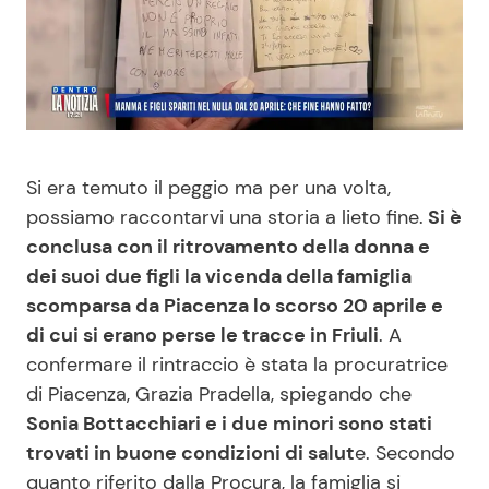
Benessere
Cucina e Ricette
Casa
Consigli di Cucina
Moda e Style
Dolci
Si era temuto il peggio ma per una volta,
Mondo Mamma
Le Ricette in TV
possiamo raccontarvi una storia a lieto fine.
Si è
conclusa con il ritrovamento della donna e
dei suoi due figli la vicenda della famiglia
News benessere
Primi Piatti
scomparsa da Piacenza lo scorso 20 aprile e
di cui si erano perse le tracce in Friuli
. A
Salute
Ricette Facili e Veloci
confermare il rintraccio è stata la procuratrice
di Piacenza, Grazia Pradella, spiegando che
Viaggi e Turismo
Ricette Feste
Sonia Bottacchiari e i due minori sono stati
trovati in buone condizioni di salut
e. Secondo
Festività
Ricette per Bambini
quanto riferito dalla Procura, la famiglia si