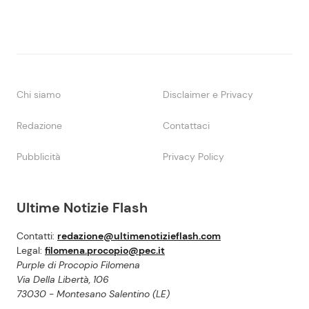
Chi siamo
Disclaimer e Privacy
Redazione
Contattaci
Pubblicità
Privacy Policy
Ultime Notizie Flash
Contatti:
redazione@ultimenotizieflash.com
Legal:
filomena.procopio@pec.it
Purple di Procopio Filomena
Via Della Libertà, 106
73030 - Montesano Salentino (LE)