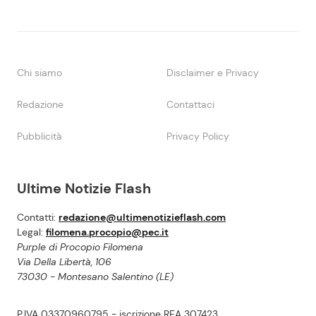
Chi siamo
Disclaimer e Privacy
Redazione
Contattaci
Pubblicità
Privacy Policy
Ultime Notizie Flash
Contatti:
redazione@ultimenotizieflash.com
Legal:
filomena.procopio@pec.it
Purple di Procopio Filomena
Via Della Libertà, 106
73030 - Montesano Salentino (LE)
P.IVA 03370960795 - iscrizione REA 307423