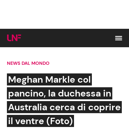
Vai al contenuto
NEWS DAL MONDO
Cerca:
Meghan Markle col
News e Cronaca
Gossip e TV
pancino, la duchessa in
Attualità Italiana
Bellezze VIP
Australia cerca di coprire
Dal Mondo
Coppie VIP
il ventre (Foto)