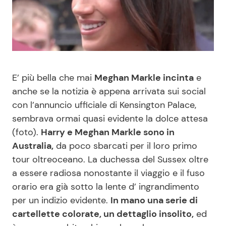
Benessere
Cucina e Ricette
Casa
Consigli di Cucina
Moda e Style
Dolci
E’ più bella che mai
Meghan Markle incinta
e
anche se la notizia è appena arrivata sui social
Mondo Mamma
Le Ricette in TV
con l’annuncio ufficiale di Kensington Palace,
sembrava ormai quasi evidente la dolce attesa
News benessere
Primi Piatti
(foto).
Harry e Meghan Markle sono in
Australia,
da poco sbarcati per il loro primo
Salute
Ricette Facili e Veloci
tour oltreoceano. La duchessa del Sussex oltre
a essere radiosa nonostante il viaggio e il fuso
Viaggi e Turismo
Ricette Feste
orario era già sotto la lente d’ ingrandimento
per un indizio evidente.
In mano una serie di
cartellette colorate, un dettaglio insolito,
ed
Festività
Ricette per Bambini