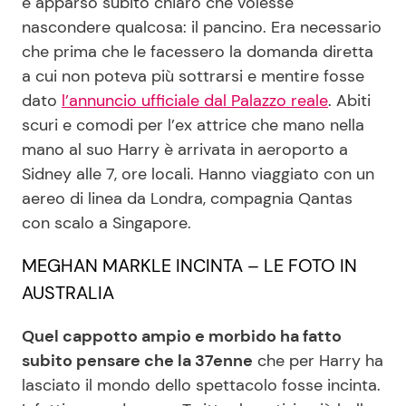
è apparso subito chiaro che volesse
nascondere qualcosa: il pancino. Era necessario
che prima che le facessero la domanda diretta
Seguici
a cui non poteva più sottrarsi e mentire fosse
dato
l’annuncio ufficiale dal Palazzo reale
. Abiti
scuri e comodi per l’ex attrice che mano nella
mano al suo Harry è arrivata in aeroporto a
Info
Sidney alle 7, ore locali. Hanno viaggiato con un
aereo di linea da Londra, compagnia Qantas
Chi siamo
con scalo a Singapore.
Disclaimer e Privacy
MEGHAN MARKLE INCINTA – LE FOTO IN
Redazione
AUSTRALIA
Contattaci
Pubblicità
Quel cappotto ampio e morbido ha fatto
subito pensare che la 37enne
che per Harry ha
Privacy Policy
lasciato il mondo dello spettacolo fosse incinta.