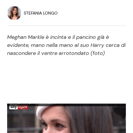
Economia
Fiction e Serie TV
STEFANIA LONGO
Persone Scomparse
Programmi TV
Meghan Markle è incinta e il pancino già è
Politica
Reality e Talent
evidente, mano nella mano al suo Harry cerca di
nascondere il ventre arrotondato (foto)
Soap Opera
ShowBiz
Social News
News Cinema
News dal mondo
News Musica
News Spettacolo