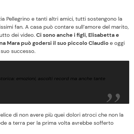
ia Pellegrino e tanti altri amici, tutti sostengono la
ssimi fan. A casa può contare sull’amore del marito,
tto dei video.
Ci sono anche i figli, Elisabetta e
onna Mara può godersi il suo piccolo Claudio
e oggi
l suo successo.
torica: emozioni, ascolti record ma anche tante
elice di non avere più quei dolori atroci che non la
de a terra per la prima volta avrebbe sofferto