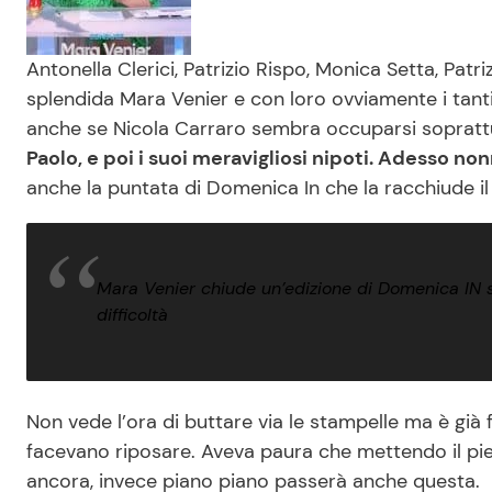
Antonella Clerici, Patrizio Rispo, Monica Setta, Patriz
splendida Mara Venier e con loro ovviamente i tanti
anche se Nicola Carraro sembra occuparsi soprattu
Paolo, e poi i suoi meravigliosi nipoti. Adesso n
anche la puntata di Domenica In che la racchiude i
Mara Venier chiude un’edizione di Domenica IN s
difficoltà
Non vede l’ora di buttare via le stampelle ma è già f
facevano riposare. Aveva paura che mettendo il pie
ancora, invece piano piano passerà anche questa.