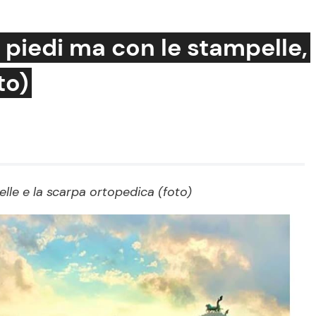
 piedi ma con le stampelle,
to)
Cucina e Ricette
Consigli di Cucina
Dolci
Le Ricette in TV
le e la scarpa ortopedica (foto)
Primi Piatti
Ricette Facili e Veloci
Ricette Feste
Ricette per Bambini