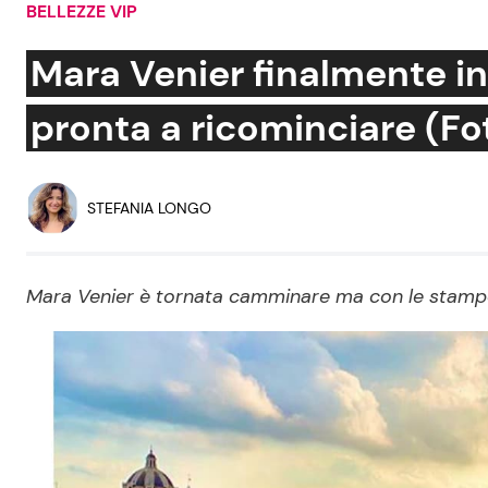
BELLEZZE VIP
Soap Opera
Mara Venier finalmente in
pronta a ricominciare (Fo
Social News
Benessere
News dal mondo
Casa
STEFANIA LONGO
Moda e Style
Mondo Mamma
Mara Venier è tornata camminare ma con le stampel
News benessere
Salute
Viaggi e Turismo
Festività