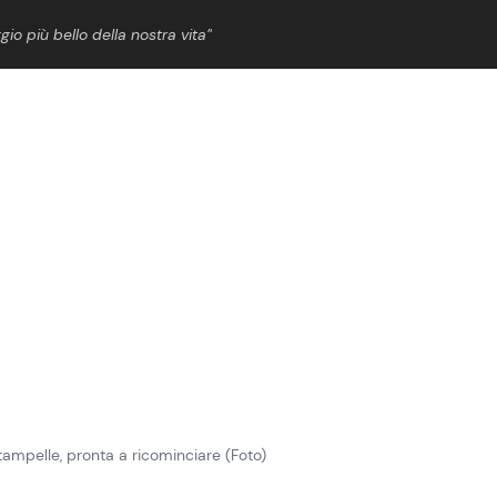
gio più bello della nostra vita”
ShowBiz
News Cinema
News Musica
News Spettacolo
tampelle, pronta a ricominciare (Foto)