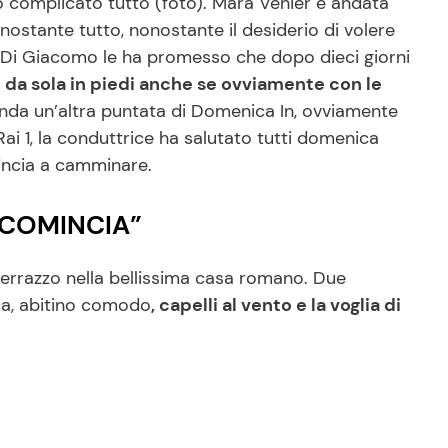
ero complicato tutto (foto). Mara Venier è andata
nostante tutto, nonostante il desiderio di volere
re Di Giacomo le ha promesso che dopo dieci giorni
o da sola in piedi anche se ovviamente con le
nda un’altra puntata di Domenica In, ovviamente
i 1, la conduttrice ha salutato tutti domenica
mincia a camminare.
RICOMINCIA”
 terrazzo nella bellissima casa romano. Due
ca, abitino comodo
, capelli al vento e la voglia di