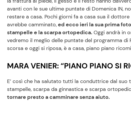
la frattura al piede, il gesso e il resto hanno davv
avanti con le sue ultime puntate di Domenica IN, no
restare a casa. Pochi giorni fa a casa sua il dotto
avrebbe camminato,
ed ecco ieri la sua prima fot
stampelle e la scarpa ortopedica.
Oggi andrà in o
vedremo il meglio delle puntate del programma di Ra
scorsa e oggi si riposa, è a casa, piano piano rico
MARA VENIER: “PIANO PIANO SI 
E’ così che ha salutato tutti la conduttrice dal suo
stampelle, scarpa da ginnastica e scarpa ortopedi
tornare presto a camminare senza aiuto.