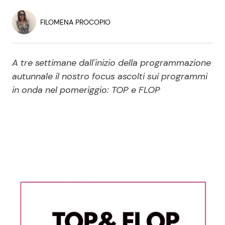
Economia
Fiction e Serie TV
FILOMENA PROCOPIO
Persone Scomparse
Programmi TV
A tre settimane dall'inizio della programmazione
Politica
Reality e Talent
autunnale il nostro focus ascolti sui programmi
in onda nel pomeriggio: TOP e FLOP
Soap Opera
ShowBiz
Social News
News Cinema
News dal mondo
News Musica
News Spettacolo