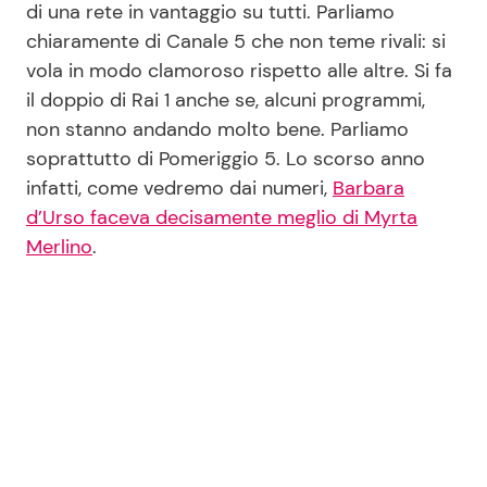
di una rete in vantaggio su tutti. Parliamo
chiaramente di Canale 5 che non teme rivali: si
vola in modo clamoroso rispetto alle altre. Si fa
Seguici
il doppio di Rai 1 anche se, alcuni programmi,
non stanno andando molto bene. Parliamo
soprattutto di Pomeriggio 5. Lo scorso anno
infatti, come vedremo dai numeri,
Barbara
Info
d’Urso faceva decisamente meglio di Myrta
Merlino
.
Chi siamo
Disclaimer e Privacy
Redazione
Contattaci
Pubblicità
Privacy Policy