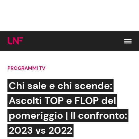
Vai al contenuto
PROGRAMMI TV
Cerca:
Chi sale e chi scende:
News e Cronaca
Gossip e TV
Ascolti TOP e FLOP del
Attualità Italiana
Bellezze VIP
pomeriggio | Il confronto:
Dal Mondo
Coppie VIP
2023 vs 2022