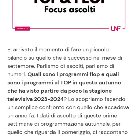
Benessere
Cucina e Ricette
Casa
Consigli di Cucina
Moda e Style
Dolci
E’ arrivato il momento di fare un piccolo
bilancio su quello che è successo nel mese di
Mondo Mamma
Le Ricette in TV
settembre. Parliamo di ascolti, parliamo di
numeri.
Quali sono i programmi flop e quali
News benessere
Primi Piatti
sono i programmi al TOP in questo autunno
che ha visto partire da poco la stagione
Salute
Ricette Facili e Veloci
televisiva 2023-2024
? Lo scopriamo facendo
un semplice confronto con quello che accadeva
Viaggi e Turismo
Ricette Feste
un anno fa. I dati di ascolto di queste prime
settimane di programmazione autunnale, per
Festività
Ricette per Bambini
quello che riguarda il pomeriggio, ci raccontano