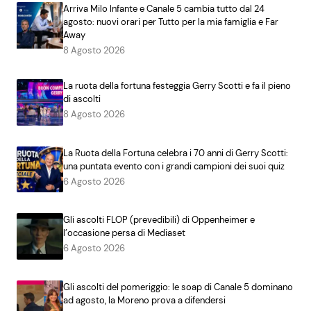
Arriva Milo Infante e Canale 5 cambia tutto dal 24
agosto: nuovi orari per Tutto per la mia famiglia e Far
Away
8 Agosto 2026
La ruota della fortuna festeggia Gerry Scotti e fa il pieno
di ascolti
8 Agosto 2026
La Ruota della Fortuna celebra i 70 anni di Gerry Scotti:
una puntata evento con i grandi campioni dei suoi quiz
6 Agosto 2026
Gli ascolti FLOP (prevedibili) di Oppenheimer e
l’occasione persa di Mediaset
6 Agosto 2026
Gli ascolti del pomeriggio: le soap di Canale 5 dominano
ad agosto, la Moreno prova a difendersi