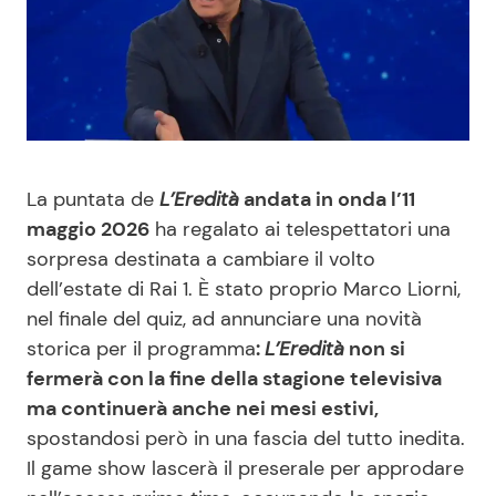
Benessere
Cucina e Ricette
Casa
Consigli di Cucina
Moda e Style
Dolci
La puntata de
L’Eredità
andata in onda l’11
Mondo Mamma
Le Ricette in TV
maggio 2026
ha regalato ai telespettatori una
sorpresa destinata a cambiare il volto
News benessere
Primi Piatti
dell’estate di Rai 1. È stato proprio Marco Liorni,
nel finale del quiz, ad annunciare una novità
Salute
Ricette Facili e Veloci
storica per il programma
:
L’Eredità
non si
fermerà con la fine della stagione televisiva
Viaggi e Turismo
Ricette Feste
ma continuerà anche nei mesi estivi,
spostandosi però in una fascia del tutto inedita.
Il game show lascerà il preserale per approdare
Festività
Ricette per Bambini