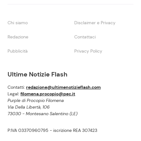
Chi siamo
Disclaimer e Privacy
Redazione
Contattaci
Pubblicità
Privacy Policy
Ultime Notizie Flash
Contatti:
redazione@ultimenotizieflash.com
Legal:
filomena.procopio@pec.it
Purple di Procopio Filomena
Via Della Libertà, 106
73030 - Montesano Salentino (LE)
P.IVA 03370960795 - iscrizione REA 307423