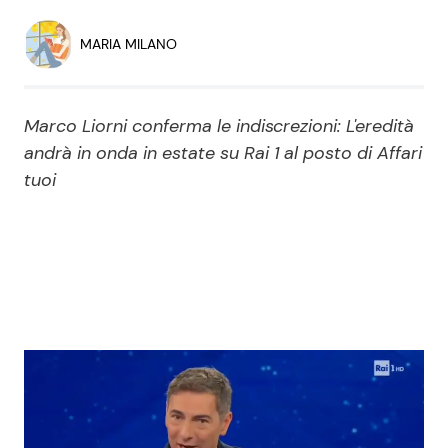
Economia
Fiction e Serie TV
MARIA MILANO
Persone Scomparse
Programmi TV
Marco Liorni conferma le indiscrezioni: L'eredità
Politica
Reality e Talent
andrà in onda in estate su Rai 1 al posto di Affari
tuoi
Soap Opera
ShowBiz
Social News
News Cinema
News dal mondo
News Musica
News Spettacolo