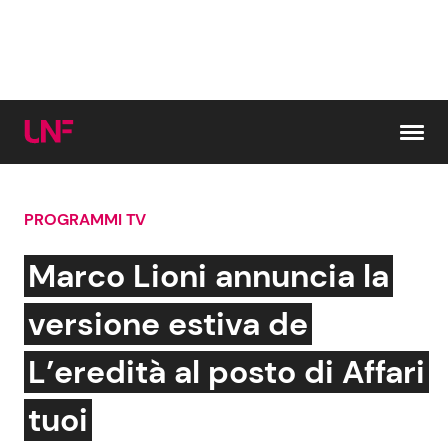
Vai al contenuto
PROGRAMMI TV
Cerca:
Marco Lioni annuncia la
News e Cronaca
Gossip e TV
versione estiva de
Attualità Italiana
Bellezze VIP
L’eredità al posto di Affari
Dal Mondo
Coppie VIP
tuoi