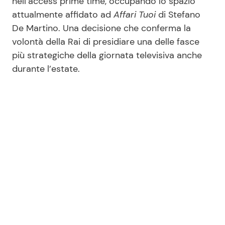
nell’access prime time, occupando lo spazio
attualmente affidato ad
Affari Tuoi
di Stefano
De Martino. Una decisione che conferma la
Seguici
volontà della Rai di presidiare una delle fasce
più strategiche della giornata televisiva anche
durante l’estate.
Info
Chi siamo
Disclaimer e Privacy
Redazione
Contattaci
Pubblicità
Privacy Policy