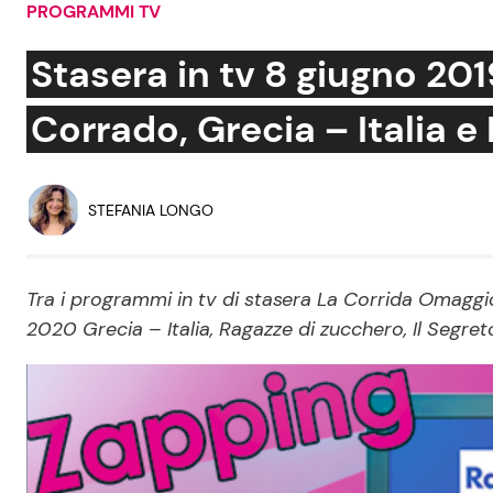
PROGRAMMI TV
Soap Opera
Stasera in tv 8 giugno 20
Corrado, Grecia – Italia e 
Social News
Benessere
News dal mondo
Casa
STEFANIA LONGO
Moda e Style
Mondo Mamma
Tra i programmi in tv di stasera La Corrida Omaggi
2020 Grecia – Italia, Ragazze di zucchero, Il Segret
News benessere
Salute
Viaggi e Turismo
Festività