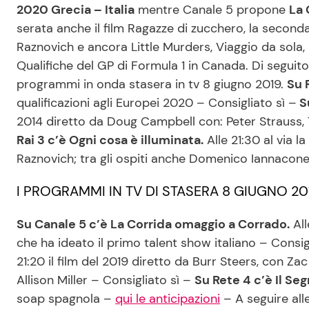
2020 Grecia – Italia
mentre Canale 5 propone
La 
serata anche il film Ragazze di zucchero, la second
Raznovich e ancora Little Murders, Viaggio da sola,
Qualifiche del GP di Formula 1 in Canada. Di seguito 
programmi in onda stasera in tv 8 giugno 2019.
Su R
qualificazioni agli Europei 2020 – Consigliato sì –
Su
2014 diretto da Doug Campbell con: Peter Strauss,
Rai 3 c’è Ogni cosa è illuminata.
Alle 21:30 al via 
Raznovich; tra gli ospiti anche Domenico Iannacone
I PROGRAMMI IN TV DI STASERA 8 GIUGNO 20
Su Canale 5 c’è La Corrida omaggio a Corrado.
All
che ha ideato il primo talent show italiano – Consig
21:20 il film del 2019 diretto da Burr Steers, con Za
Allison Miller – Consigliato sì –
Su Rete 4 c’è Il Seg
soap spagnola –
qui le anticipazioni
– A seguire all