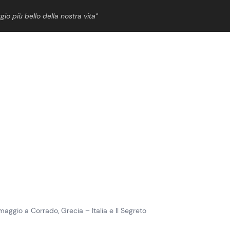
gio più bello della nostra vita”
ShowBiz
News Cinema
News Musica
News Spettacolo
aggio a Corrado, Grecia – Italia e Il Segreto