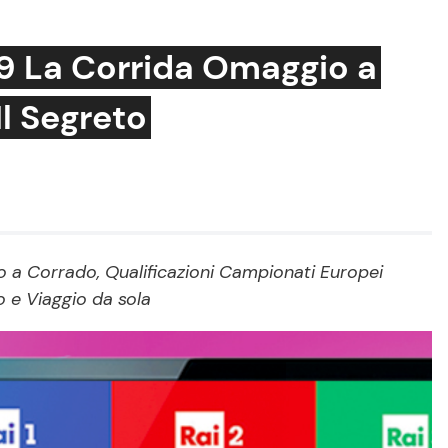
19 La Corrida Omaggio a
Il Segreto
Cucina e Ricette
Consigli di Cucina
Dolci
Le Ricette in TV
o a Corrado, Qualificazioni Campionati Europei
o e Viaggio da sola
Primi Piatti
Ricette Facili e Veloci
Ricette Feste
Ricette per Bambini