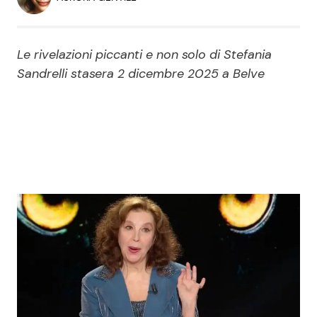
Economia
Fiction e Serie TV
Persone Scomparse
Programmi TV
Le rivelazioni piccanti e non solo di Stefania
Sandrelli stasera 2 dicembre 2025 a Belve
Politica
Reality e Talent
Soap Opera
ShowBiz
Social News
News Cinema
News dal mondo
News Musica
News Spettacolo