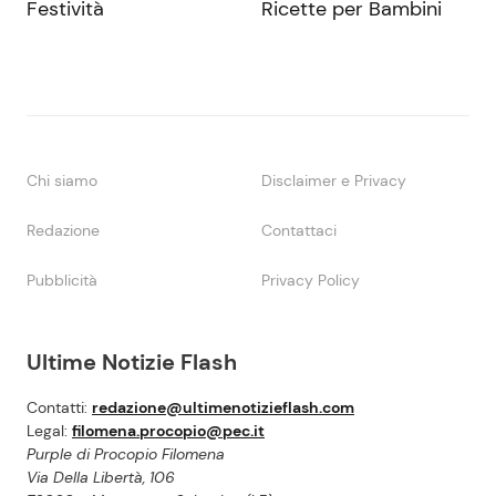
Festività
Ricette per Bambini
Chi siamo
Disclaimer e Privacy
Redazione
Contattaci
Pubblicità
Privacy Policy
Ultime Notizie Flash
Contatti:
redazione@ultimenotizieflash.com
Legal:
filomena.procopio@pec.it
Purple di Procopio Filomena
Via Della Libertà, 106