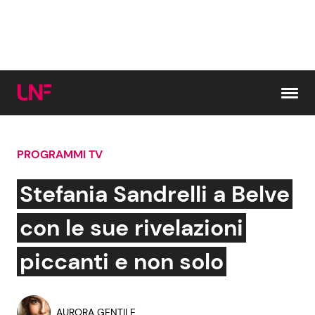
Vai al contenuto
PROGRAMMI TV
Cerca:
Stefania Sandrelli a Belve
News e Cronaca
Gossip e TV
con le sue rivelazioni
Attualità Italiana
Bellezze VIP
piccanti e non solo
Dal Mondo
Coppie VIP
AURORA GENTILE