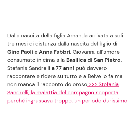
Seguici
Dalla nascita della figlia Amanda arrivata a soli
tre mesi di distanza dalla nascita del figlio di
Gino Paoli e Anna Fabbri
, Giovanni, all’amore
Info
consumato in cima alla
Basilica di San Pietro.
Stefania Sandrelli
a 77 anni
può davvero
Chi siamo
raccontare e ridere su tutto e a Belve lo fa ma
Disclaimer e Privacy
non manca il racconto doloroso
>>> Stefania
Redazione
Sandrelli, la malattia del compagno scoperta
perché ingrassava troppo: un periodo durissimo
Contattaci
Pubblicità
Privacy Policy