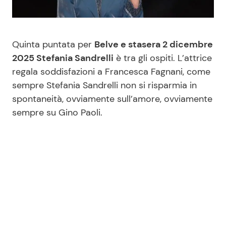
Benessere
Cucina e Ricette
Casa
Consigli di Cucina
Quinta puntata per
Belve e stasera 2 dicembre
2025 Stefania Sandrelli
è tra gli ospiti. L’attrice
Moda e Style
Dolci
regala soddisfazioni a Francesca Fagnani, come
sempre Stefania Sandrelli non si risparmia in
spontaneità, ovviamente sull’amore, ovviamente
Mondo Mamma
Le Ricette in TV
sempre su Gino Paoli.
News benessere
Primi Piatti
Salute
Ricette Facili e Veloci
Viaggi e Turismo
Ricette Feste
Festività
Ricette per Bambini