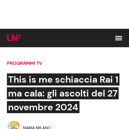
Vai al contenuto
PROGRAMMI TV
Cerca:
This is me schiaccia Rai 1
News e Cronaca
Gossip e TV
ma cala: gli ascolti del 27
Attualità Italiana
Bellezze VIP
novembre 2024
Dal Mondo
Coppie VIP
MARIA MILANO