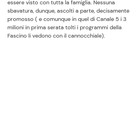
essere visto con tutta la famiglia. Nessuna
sbavatura, dunque, ascolti a parte, decisamente
promosso ( e comunque in quel di Canale 5 i 3
Seguici
milioni in prima serata tolti i programmi della
Fascino li vedono con il cannocchiale).
Info
Chi siamo
Disclaimer e Privacy
Redazione
Contattaci
Pubblicità
Privacy Policy