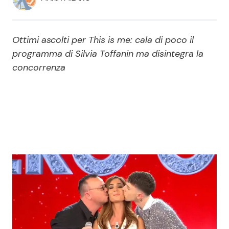
Economia
Fiction e Serie TV
Persone Scomparse
Programmi TV
Ottimi ascolti per This is me: cala di poco il
programma di Silvia Toffanin ma disintegra la
Politica
Reality e Talent
concorrenza
Soap Opera
ShowBiz
Social News
News Cinema
News dal mondo
News Musica
News Spettacolo