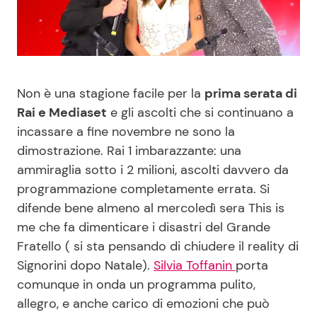
Benessere
Cucina e Ricette
Casa
Consigli di Cucina
Non è una stagione facile per la
prima serata di
Moda e Style
Dolci
Rai e Mediaset
e gli ascolti che si continuano a
incassare a fine novembre ne sono la
Mondo Mamma
Le Ricette in TV
dimostrazione. Rai 1 imbarazzante: una
ammiraglia sotto i 2 milioni, ascolti davvero da
News benessere
Primi Piatti
programmazione completamente errata. Si
difende bene almeno al mercoledì sera This is
Salute
Ricette Facili e Veloci
me che fa dimenticare i disastri del Grande
Fratello ( si sta pensando di chiudere il reality di
Viaggi e Turismo
Ricette Feste
Signorini dopo Natale).
Silvia Toffanin
porta
comunque in onda un programma pulito,
Festività
Ricette per Bambini
allegro, e anche carico di emozioni che può