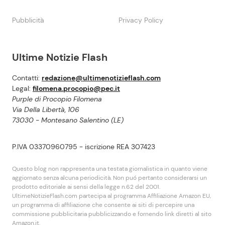
Pubblicità
Privacy Policy
Ultime Notizie Flash
Contatti:
redazione@ultimenotizieflash.com
Legal:
filomena.procopio@pec.it
Purple di Procopio Filomena
Via Della Libertà, 106
73030 - Montesano Salentino (LE)
P.IVA 03370960795 - iscrizione REA 307423
Questo blog non rappresenta una testata giornalistica in quanto viene
aggiornato senza alcuna periodicità. Non puó pertanto considerarsi un
prodotto editoriale ai sensi della legge n.62 del 2001.
UltimeNotizieFlash.com partecipa al programma Affiliazione Amazon EU,
un programma di affiliazione che consente ai siti di percepire una
commissione pubblicitaria pubblicizzando e fornendo link diretti al sito
Amazon.it.