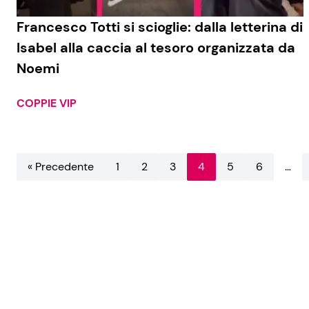
Francesco Totti si scioglie: dalla letterina di
Isabel alla caccia al tesoro organizzata da
Noemi
COPPIE VIP
« Precedente
1
2
3
4
5
6
…