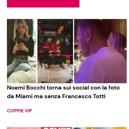
Soap Opera
Social News
Benessere
News dal mondo
Casa
Moda e Style
Mondo Mamma
News benessere
Noemi Bocchi torna sui social con la foto
da Miami ma senza Francesco Totti
Salute
Viaggi e Turismo
COPPIE VIP
Festività