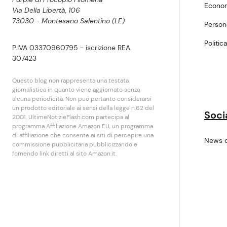
Econo
Via Della Libertà, 106
73030 - Montesano Salentino (LE)
Perso
Politic
P.IVA 03370960795 - iscrizione REA
307423
Questo blog non rappresenta una testata
giornalistica in quanto viene aggiornato senza
alcuna periodicità. Non puó pertanto considerarsi
un prodotto editoriale ai sensi della legge n.62 del
Soci
2001. UltimeNotizieFlash.com partecipa al
programma Affiliazione Amazon EU, un programma
di affiliazione che consente ai siti di percepire una
News 
commissione pubblicitaria pubblicizzando e
fornendo link diretti al sito Amazon.it.