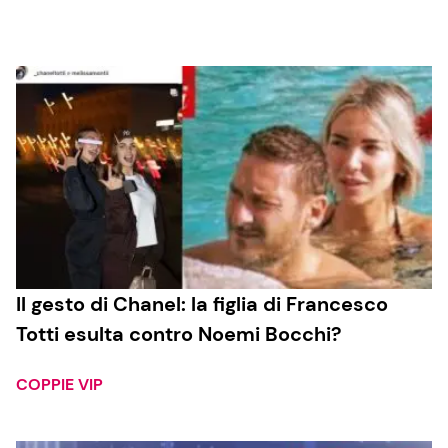
Cucina e Ricette
Consigli di Cucina
Dolci
Le Ricette in TV
Primi Piatti
Il gesto di Chanel: la figlia di Francesco
Totti esulta contro Noemi Bocchi?
Ricette Facili e Veloci
Ricette Feste
COPPIE VIP
Ricette per Bambini