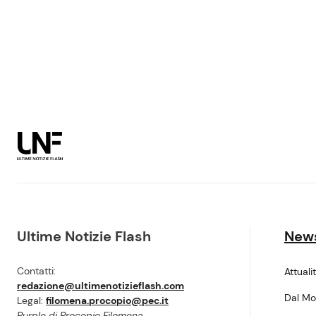
Ultime Notizie Flash
New
Contatti:
Attuali
redazione@ultimenotizieflash.com
Dal M
Legal:
filomena.procopio@pec.it
Purple di Procopio Filomena