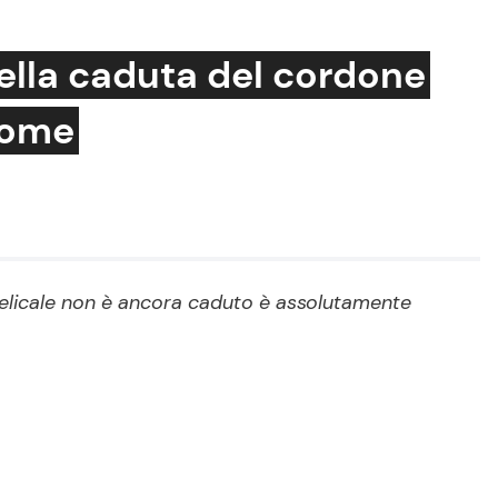
ella caduta del cordone
come
Cucina e Ricette
Consigli di Cucina
Dolci
Le Ricette in TV
elicale non è ancora caduto è assolutamente
Primi Piatti
Ricette Facili e Veloci
Ricette Feste
Ricette per Bambini