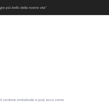
gio più bello della nostra vita”
ShowBiz
News Cinema
News Musica
News Spettacolo
del cordone ombelicale si può, ecco come