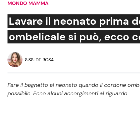
MONDO MAMMA
Soap Opera
Lavare il neonato prima d
ombelicale si può, ecco 
Social News
Benessere
News dal mondo
Casa
SISSI DE ROSA
Moda e Style
Mondo Mamma
Fare il bagnetto al neonato quando il cordone omb
possibile. Ecco alcuni accorgimenti al riguardo
News benessere
Salute
Viaggi e Turismo
Festività