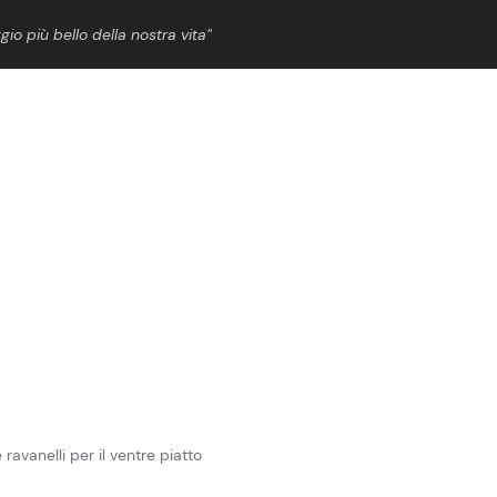
gio più bello della nostra vita”
ShowBiz
News Cinema
News Musica
News Spettacolo
ravanelli per il ventre piatto