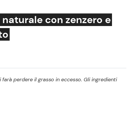
a naturale con zenzero e
to
Cucina e Ricette
Consigli di Cucina
Dolci
Le Ricette in TV
farà perdere il grasso in eccesso. Gli ingredienti
Primi Piatti
Ricette Facili e Veloci
Ricette Feste
Ricette per Bambini