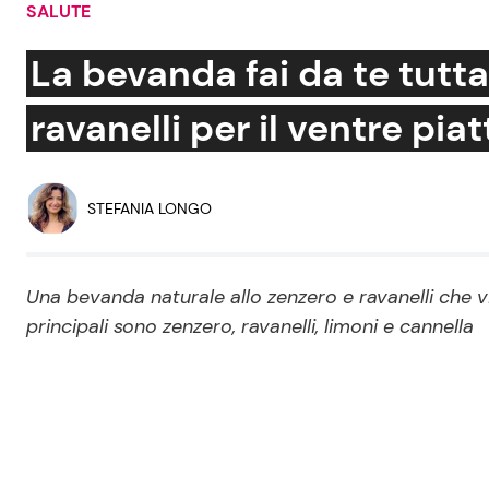
SALUTE
Soap Opera
La bevanda fai da te tutt
ravanelli per il ventre piat
Social News
Benessere
News dal mondo
Casa
STEFANIA LONGO
Moda e Style
Mondo Mamma
Una bevanda naturale allo zenzero e ravanelli che vi 
principali sono zenzero, ravanelli, limoni e cannella
News benessere
Salute
Viaggi e Turismo
Festività