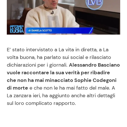
Benessere
Cucina e Ricette
Casa
Consigli di Cucina
Moda e Style
Dolci
E’ stato intervistato a La vita in diretta, a La
Mondo Mamma
Le Ricette in TV
volta buona, ha parlato sui social e rilasciato
dichiarazioni per i giornali.
Alessandro Basciano
News benessere
Primi Piatti
vuole raccontare la sua verità per ribadire
che non ha mai minacciato Sophie Codegoni
di morte
e che non le ha mai fatto del male. A
Salute
Ricette Facili e Veloci
La zanzara ieri, ha aggiunto anche altri dettagli
sul loro complicato rapporto.
Viaggi e Turismo
Ricette Feste
Festività
Ricette per Bambini