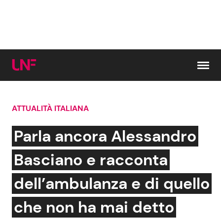
Vai al contenuto
ATTUALITÀ ITALIANA
Cerca:
Parla ancora Alessandro
News e Cronaca
Gossip e TV
Basciano e racconta
Attualità Italiana
Bellezze VIP
dell’ambulanza e di quello
Dal Mondo
Coppie VIP
che non ha mai detto