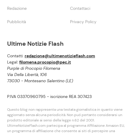
Redazione
Contattaci
Pubblicità
Privacy Policy
Ultime Notizie Flash
Contatti:
redazione@ultimenotizieflash.com
Legal:
filomena.procopio@pec.it
Purple di Procopio Filomena
Via Della Libertà, 106
73030 - Montesano Salentino (LE)
P.IVA 03370960795 - iscrizione REA 307423
Questo blog non rappresenta una testata giornalistica in quanto viene
aggiornato senza alcuna periodicità. Non puó pertanto considerarsi un
prodotto editoriale ai sensi della legge n.62 del 2001.
UltimeNotizieFlash.com partecipa al programma Affiliazione Amazon EU,
un programma di affiliazione che consente ai siti di percepire una