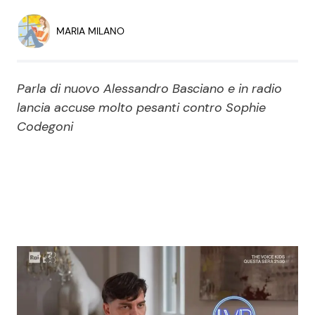
Economia
Fiction e Serie TV
MARIA MILANO
Persone Scomparse
Programmi TV
Parla di nuovo Alessandro Basciano e in radio
Politica
Reality e Talent
lancia accuse molto pesanti contro Sophie
Codegoni
Soap Opera
ShowBiz
Social News
News Cinema
News dal mondo
News Musica
News Spettacolo