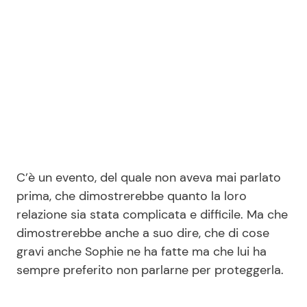
Seguici
Info
Chi siamo
C’è un evento, del quale non aveva mai parlato
Disclaimer e Privacy
prima, che dimostrerebbe quanto la loro
Redazione
relazione sia stata complicata e difficile. Ma che
Contattaci
dimostrerebbe anche a suo dire, che di cose
gravi anche Sophie ne ha fatte ma che lui ha
Pubblicità
sempre preferito non parlarne per proteggerla.
Privacy Policy