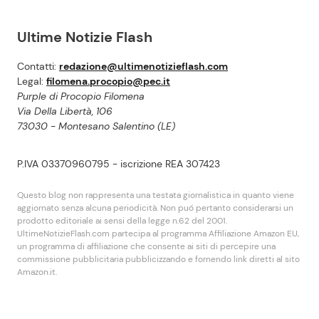
Ultime Notizie Flash
Contatti:
redazione@ultimenotizieflash.com
Legal:
filomena.procopio@pec.it
Purple di Procopio Filomena
Via Della Libertà, 106
73030 - Montesano Salentino (LE)
P.IVA 03370960795 - iscrizione REA 307423
Questo blog non rappresenta una testata giornalistica in quanto viene
aggiornato senza alcuna periodicità. Non puó pertanto considerarsi un
prodotto editoriale ai sensi della legge n.62 del 2001.
UltimeNotizieFlash.com partecipa al programma Affiliazione Amazon EU,
un programma di affiliazione che consente ai siti di percepire una
commissione pubblicitaria pubblicizzando e fornendo link diretti al sito
Amazon.it.