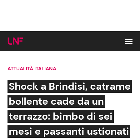
Vai al contenuto
ATTUALITÀ ITALIANA
Cerca:
Shock a Brindisi, catrame
News e Cronaca
Gossip e TV
bollente cade da un
Attualità Italiana
Bellezze VIP
terrazzo: bimbo di sei
Dal Mondo
Coppie VIP
mesi e passanti ustionati