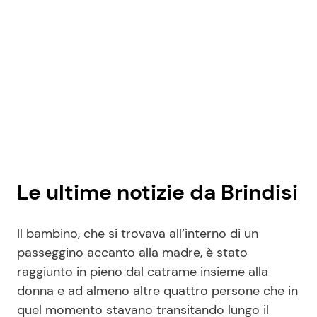
Seguici
Info
Chi siamo
Disclaimer e Privacy
Le ultime notizie da Brindisi
Redazione
Il bambino, che si trovava all’interno di un
Contattaci
passeggino accanto alla madre, è stato
Pubblicità
raggiunto in pieno dal catrame insieme alla
Privacy Policy
donna e ad almeno altre quattro persone che in
quel momento stavano transitando lungo il