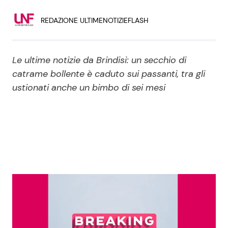
Economia
Fiction e Serie TV
REDAZIONE ULTIMENOTIZIEFLASH
Persone Scomparse
Programmi TV
Le ultime notizie da Brindisi: un secchio di
Politica
Reality e Talent
catrame bollente è caduto sui passanti, tra gli
ustionati anche un bimbo di sei mesi
Soap Opera
ShowBiz
Social News
News Cinema
News dal mondo
News Musica
News Spettacolo