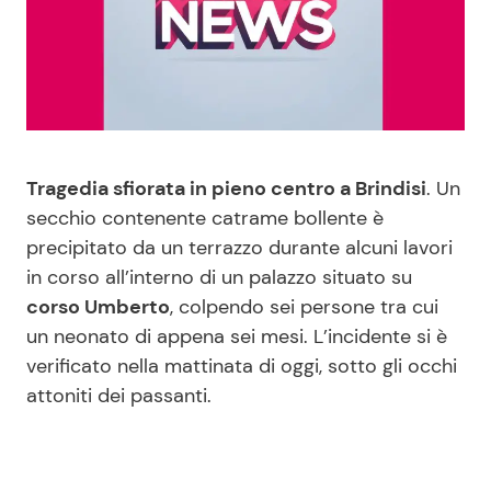
Benessere
Cucina e Ricette
Casa
Consigli di Cucina
Moda e Style
Dolci
Tragedia sfiorata in pieno centro a Brindisi
. Un
Mondo Mamma
Le Ricette in TV
secchio contenente catrame bollente è
precipitato da un terrazzo durante alcuni lavori
in corso all’interno di un palazzo situato su
News benessere
Primi Piatti
corso Umberto
, colpendo sei persone tra cui
un neonato di appena sei mesi. L’incidente si è
Salute
Ricette Facili e Veloci
verificato nella mattinata di oggi, sotto gli occhi
attoniti dei passanti.
Viaggi e Turismo
Ricette Feste
Festività
Ricette per Bambini