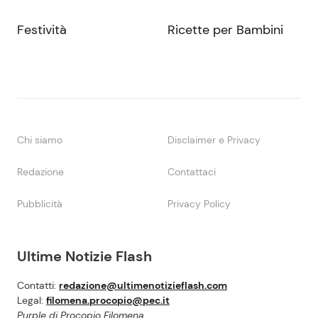
Festività
Ricette per Bambini
Chi siamo
Disclaimer e Privacy
Redazione
Contattaci
Pubblicità
Privacy Policy
Ultime Notizie Flash
Contatti:
redazione@ultimenotizieflash.com
Legal:
filomena.procopio@pec.it
Purple di Procopio Filomena