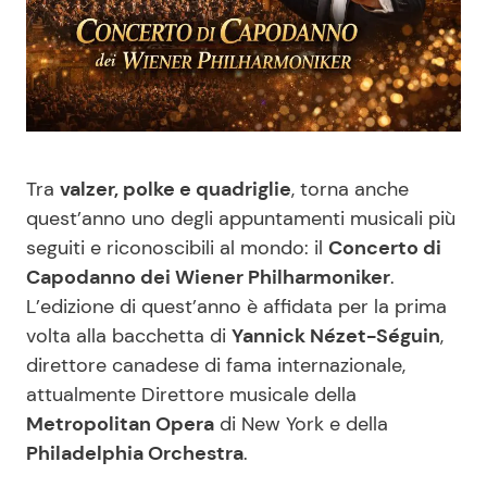
Benessere
Cucina e Ricette
Casa
Consigli di Cucina
Moda e Style
Dolci
Tra
valzer, polke e quadriglie
, torna anche
Mondo Mamma
Le Ricette in TV
quest’anno uno degli appuntamenti musicali più
seguiti e riconoscibili al mondo: il
Concerto di
Capodanno dei Wiener Philharmoniker
.
News benessere
Primi Piatti
L’edizione di quest’anno è affidata per la prima
volta alla bacchetta di
Yannick Nézet-Séguin
,
Salute
Ricette Facili e Veloci
direttore canadese di fama internazionale,
attualmente Direttore musicale della
Viaggi e Turismo
Ricette Feste
Metropolitan Opera
di New York e della
Philadelphia Orchestra
.
Festività
Ricette per Bambini