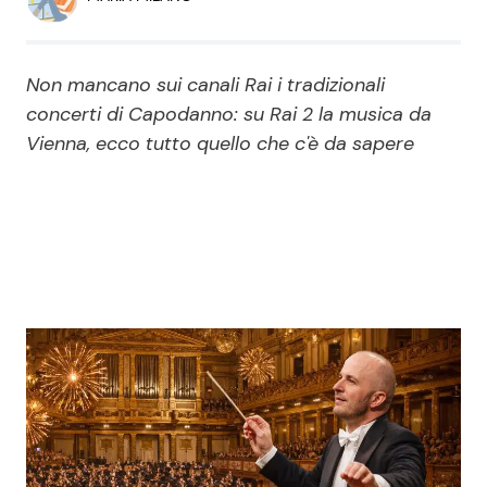
Economia
Fiction e Serie TV
Persone Scomparse
Programmi TV
Non mancano sui canali Rai i tradizionali
concerti di Capodanno: su Rai 2 la musica da
Politica
Reality e Talent
Vienna, ecco tutto quello che c'è da sapere
Soap Opera
ShowBiz
Social News
News Cinema
News dal mondo
News Musica
News Spettacolo