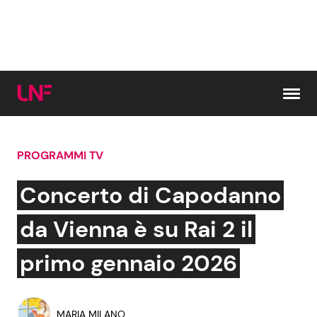
Vai al contenuto
PROGRAMMI TV
Cerca:
Concerto di Capodanno
News e Cronaca
Gossip e TV
da Vienna è su Rai 2 il
Attualità Italiana
Bellezze VIP
primo gennaio 2026
Dal Mondo
Coppie VIP
MARIA MILANO