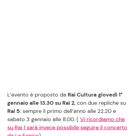
Seguici
Info
Chi siamo
Disclaimer e Privacy
Redazione
L’evento è proposto da
Rai Cultura
giovedì 1°
Contattaci
gennaio alle 13.30 su Rai 2
, con due repliche su
Rai 5
: sempre il primo dell’anno alle 22.20 e
Pubblicità
sabato 3 gennaio alle 8.00. (
Vi ricordiamo che
Privacy Policy
su Rai 1 sarà invece possibile seguire il concerto
da La Fenice
)