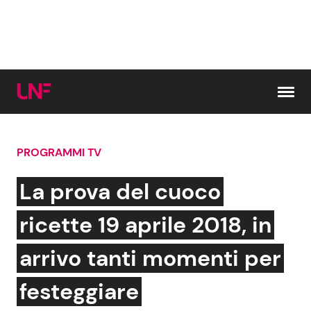
Vai al contenuto
PROGRAMMI TV
Cerca:
La prova del cuoco
News e Cronaca
Gossip e TV
ricette 19 aprile 2018, in
Attualità Italiana
Bellezze VIP
arrivo tanti momenti per
Dal Mondo
Coppie VIP
festeggiare