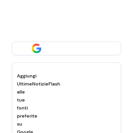
Aggiungi
UltimeNotizieFlash
alle
tue
fonti
preferite
su
Google