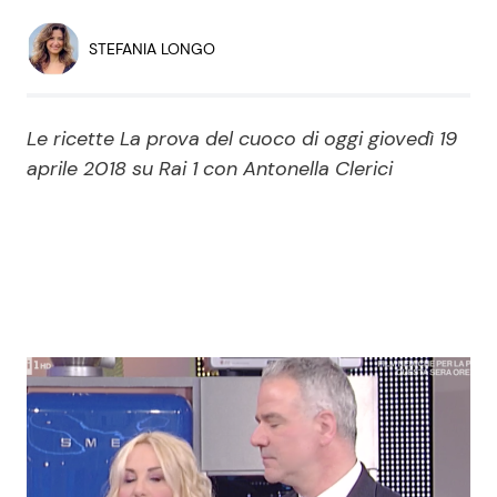
Economia
Fiction e Serie TV
STEFANIA LONGO
Persone Scomparse
Programmi TV
Le ricette La prova del cuoco di oggi giovedì 19
Politica
Reality e Talent
aprile 2018 su Rai 1 con Antonella Clerici
Soap Opera
ShowBiz
Social News
News Cinema
News dal mondo
News Musica
News Spettacolo