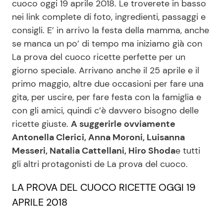
cuoco oggi 19 aprile 2018. Le troverete in basso
nei link complete di foto, ingredienti, passaggi e
consigli. E’ in arrivo la festa della mamma, anche
Seguici
se manca un po’ di tempo ma iniziamo già con
La prova del cuoco ricette perfette per un
giorno speciale. Arrivano anche il 25 aprile e il
primo maggio, altre due occasioni per fare una
Info
gita, per uscire, per fare festa con la famiglia e
con gli amici, quindi c’è davvero bisogno delle
Chi siamo
ricette giuste.
A suggerirle ovviamente
Disclaimer e Privacy
Antonella Clerici, Anna Moroni, Luisanna
Redazione
Messeri, Natalia Cattellani, Hiro Shoda
e tutti
gli altri protagonisti de La prova del cuoco.
Contattaci
Pubblicità
LA PROVA DEL CUOCO RICETTE OGGI 19
APRILE 2018
Privacy Policy