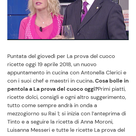
Benessere
Cucina e Ricette
Casa
Consigli di Cucina
Moda e Style
Dolci
Puntata del giovedì per La prova del cuoco
Mondo Mamma
Le Ricette in TV
ricette oggi 19 aprile 2018, un nuovo
appuntamento in cucina con Antonella Clerici e
News benessere
Primi Piatti
con i suoi chef e maestri in cucina
. Cosa bolle in
pentola a La prova del cuoco oggi?
Primi piatti,
Salute
Ricette Facili e Veloci
ricette dolci, consigli e ogni altro suggerimento,
tutto come sempre andrà in onda a
Viaggi e Turismo
Ricette Feste
mezzogiorno su Rai 1; si inizia con l’anteprima di
Tinto e a seguire la ricetta di Anna Moroni,
Festività
Ricette per Bambini
Luisanna Messeri e tutte le ricette La prova del