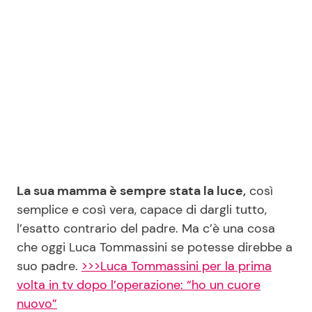
Seguici
Info
Chi siamo
Disclaimer e Privacy
La sua mamma è sempre stata la luce,
così
Redazione
semplice e così vera, capace di dargli tutto,
l’esatto contrario del padre. Ma c’è una cosa
Contattaci
che oggi Luca Tommassini se potesse direbbe a
Pubblicità
suo padre.
>>>Luca Tommassini per la prima
Privacy Policy
volta in tv dopo l’operazione: “ho un cuore
nuovo”