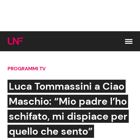
Vai al contenuto
PROGRAMMI TV
Cerca:
Luca Tommassini a Ciao
News e Cronaca
Gossip e TV
Maschio: “Mio padre l’ho
Attualità Italiana
Bellezze VIP
schifato, mi dispiace per
Dal Mondo
Coppie VIP
quello che sento”