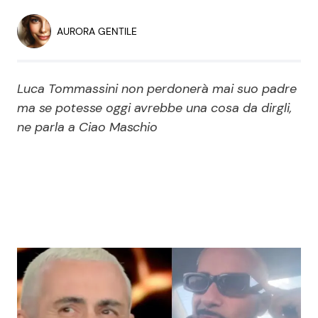
Economia
Fiction e Serie TV
AURORA GENTILE
Persone Scomparse
Programmi TV
Luca Tommassini non perdonerà mai suo padre
Politica
Reality e Talent
ma se potesse oggi avrebbe una cosa da dirgli,
ne parla a Ciao Maschio
Soap Opera
ShowBiz
Social News
News Cinema
News dal mondo
News Musica
News Spettacolo