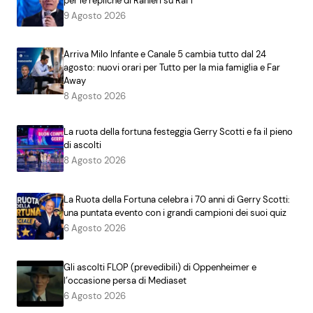
per le repliche di Ranieri su Rai 1
9 Agosto 2026
Arriva Milo Infante e Canale 5 cambia tutto dal 24
agosto: nuovi orari per Tutto per la mia famiglia e Far
Away
8 Agosto 2026
La ruota della fortuna festeggia Gerry Scotti e fa il pieno
di ascolti
8 Agosto 2026
La Ruota della Fortuna celebra i 70 anni di Gerry Scotti:
una puntata evento con i grandi campioni dei suoi quiz
6 Agosto 2026
Gli ascolti FLOP (prevedibili) di Oppenheimer e
l’occasione persa di Mediaset
6 Agosto 2026