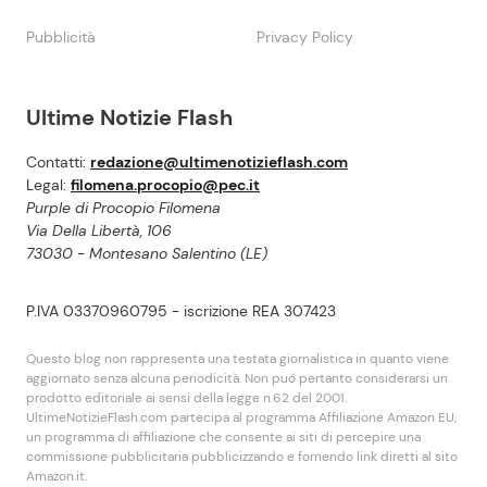
Pubblicità
Privacy Policy
Ultime Notizie Flash
Contatti:
redazione@ultimenotizieflash.com
Legal:
filomena.procopio@pec.it
Purple di Procopio Filomena
Via Della Libertà, 106
73030 - Montesano Salentino (LE)
P.IVA 03370960795 - iscrizione REA 307423
Questo blog non rappresenta una testata giornalistica in quanto viene
aggiornato senza alcuna periodicità. Non puó pertanto considerarsi un
prodotto editoriale ai sensi della legge n.62 del 2001.
UltimeNotizieFlash.com partecipa al programma Affiliazione Amazon EU,
un programma di affiliazione che consente ai siti di percepire una
commissione pubblicitaria pubblicizzando e fornendo link diretti al sito
Amazon.it.