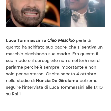
Benessere
Cucina e Ricette
Casa
Consigli di Cucina
Moda e Style
Dolci
Luca Tommassini a
Ciao Maschio
parla di
quanto ha schifato suo padre, che si sentiva un
Mondo Mamma
Le Ricette in TV
maschio picchiando sua madre. Era questo il
suo modo e il coreografo non smetterà mai di
News benessere
Primi Piatti
parlarne perché è sempre importante e non
solo per se stesso. Ospite sabato 4 ottobre
Salute
Ricette Facili e Veloci
nello studio di
Nunzia De Girolamo
potremo
seguire l’intervista di Luca Tommassini alle 17:10
Viaggi e Turismo
Ricette Feste
su Rai 1.
Festività
Ricette per Bambini