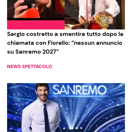
Economia
Fiction e Serie TV
Persone Scomparse
Programmi TV
Sergio costretto a smentire tutto dopo la
Politica
Reality e Talent
chiamata con Fiorello: “nessun annuncio
su Sanremo 2027”
Soap Opera
NEWS SPETTACOLO
ShowBiz
Social News
News Cinema
News dal mondo
News Musica
News Spettacolo