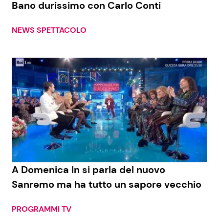
Bano durissimo con Carlo Conti
NEWS SPETTACOLO
Seguici
Info
Chi siamo
Disclaimer e Privacy
Redazione
Contattaci
A Domenica In si parla del nuovo
Pubblicità
Sanremo ma ha tutto un sapore vecchio
Privacy Policy
PROGRAMMI TV