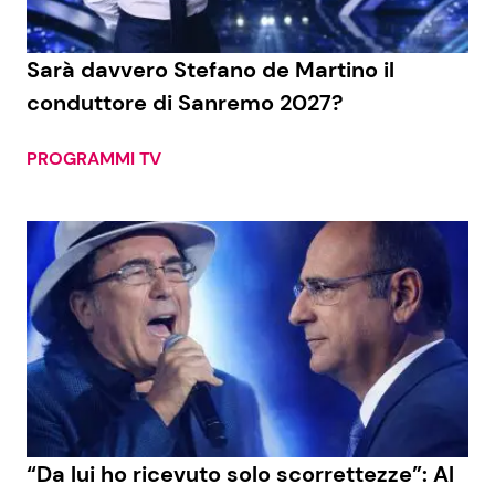
Benessere
Cucina e Ricette
Sarà davvero Stefano de Martino il
Casa
Consigli di Cucina
conduttore di Sanremo 2027?
Moda e Style
Dolci
PROGRAMMI TV
Mondo Mamma
Le Ricette in TV
News benessere
Primi Piatti
Salute
Ricette Facili e Veloci
Viaggi e Turismo
Ricette Feste
Festività
Ricette per Bambini
“Da lui ho ricevuto solo scorrettezze”: Al