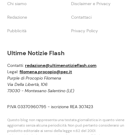
Chi siamo
Disclaimer e Privacy
Redazione
Contattaci
Pubblicità
Privacy Policy
Ultime Notizie Flash
Contatti:
redazione@ultimenotizieflash.com
Legal:
filomena.procopio@pec.it
Purple di Procopio Filomena
Via Della Libertà, 106
73030 - Montesano Salentino (LE)
P.IVA 03370960795 - iscrizione REA 307423
Questo blog non rappresenta una testata giornalistica in quanto viene
aggiornato senza alcuna periodicità. Non puó pertanto considerarsi un
prodotto editoriale ai sensi della legge n.62 del 2001.