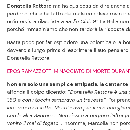
Donatella Rettore
ma ha qualcosa da dire anche a G
perdono, chi le ha fatto del male non deve rovinarle
un’intervista rilasciata a
Radio Club 91
. La Bella no
perché immaginiamo che non tarderà la risposta de
Basta poco per far esplodere una polemica e la bo
davvero a lungo prima di esprimere il suo pensiero s
Donatella Rettore
.
EROS RAMAZZOTTI MINACCIATO DI MORTE DURANT
Non era solo una semplice antipatia, la cantante 
affonda il colpo dicendo: “
Donatella Rettore è una p
1,80 e con i tacchi sembrava un travesta”.
Poi prend
labbroni a canotto. Mi criticava per il mio abbigliam
con le ali a Sanremo. Non riesco a porgere l’altra
venire il mal di fegato”
. Insomma, Marcella non per