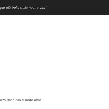
gio più bello della nostra vita”
ShowBiz
News Cinema
News Musica
News Spettacolo
zza, invidiosa e tanto altro