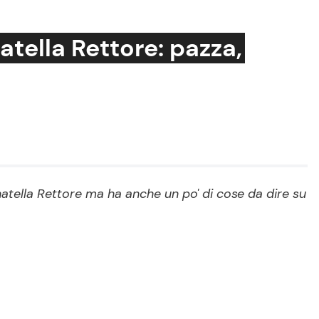
atella Rettore: pazza,
Cucina e Ricette
Consigli di Cucina
Dolci
Le Ricette in TV
natella Rettore ma ha anche un po' di cose da dire su
Primi Piatti
Ricette Facili e Veloci
Ricette Feste
Ricette per Bambini