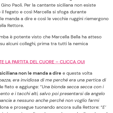
ino Paoli. Per la cantante siciliana non esiste
 il fegato e così Marcella si sfoga durante
n le manda a dire e così le vecchie ruggini riemergono
lla Rettore.
mba è potente visto che Marcella Bella ha atteso
u alcuni colleghi, prima tra tutti la nemica
E LA PARTITA DEL CUORE – CLICCA QUI
siciliana non le manda a dire
e questa volta
azza, era invidiosa di me perché era una pertica di
e fiato e aggiunge: “
Una bionda secca secca con i
ento e i tacchi alti, salvo poi presentarsi da angelo
 guancia a nessuno anche perché non voglio farmi
dona e prosegue tuonando ancora sulla Rettore: “
E’