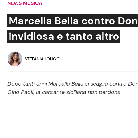
NEWS MUSICA
Soap Opera
Marcella Bella contro Don
invidiosa e tanto altro
Social News
Benessere
News dal mondo
Casa
STEFANIA LONGO
Moda e Style
Mondo Mamma
Dopo tanti anni Marcella Bella si scaglia contro Do
Gino Paoli; la cantante siciliana non perdona
News benessere
Salute
Viaggi e Turismo
Festività