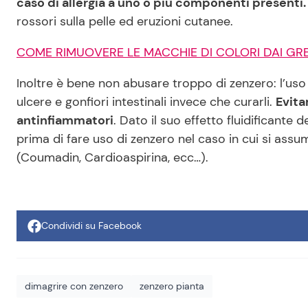
caso di allergia a uno o più componenti presenti.
rossori sulla pelle ed eruzioni cutanee.
COME RIMUOVERE LE MACCHIE DI COLORI DAI GREM
Inoltre è bene non abusare troppo di zenzero: l’uso
ulcere e gonfiori intestinali invece che curarli.
Evita
antinfiammatori
. Dato il suo effetto fluidificante 
prima di fare uso di zenzero nel caso in cui si ass
(Coumadin, Cardioaspirina, ecc…).
Condividi su Facebook
dimagrire con zenzero
zenzero pianta