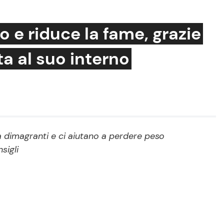
 e riduce la fame, grazie
a al suo interno
Cucina e Ricette
Consigli di Cucina
Dolci
Le Ricette in TV
tà dimagranti e ci aiutano a perdere peso
sigli
Primi Piatti
Ricette Facili e Veloci
Ricette Feste
Ricette per Bambini