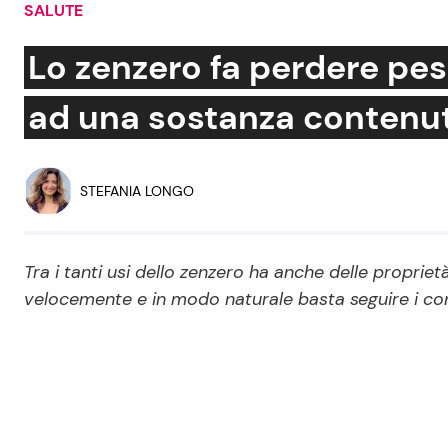
SALUTE
Soap Opera
Lo zenzero fa perdere peso
ad una sostanza contenut
Social News
Benessere
News dal mondo
Casa
STEFANIA LONGO
Moda e Style
Mondo Mamma
Tra i tanti usi dello zenzero ha anche delle proprie
velocemente e in modo naturale basta seguire i con
News benessere
Salute
Viaggi e Turismo
Festività