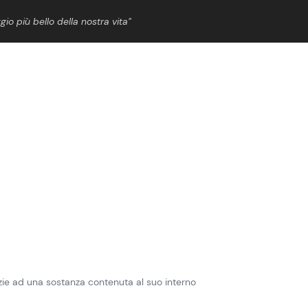
gio più bello della nostra vita”
ShowBiz
News Cinema
News Musica
News Spettacolo
zie ad una sostanza contenuta al suo interno