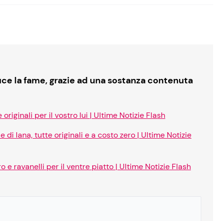
uce la fame, grazie ad una sostanza contenuta
originali per il vostro lui | Ultime Notizie Flash
di lana, tutte originali e a costo zero | Ultime Notizie
 e ravanelli per il ventre piatto | Ultime Notizie Flash