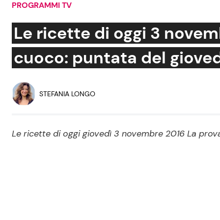
PROGRAMMI TV
Soap Opera
Le ricette di oggi 3 nove
cuoco: puntata del gioved
Social News
Benessere
News dal mondo
Casa
STEFANIA LONGO
Moda e Style
Mondo Mamma
Le ricette di oggi giovedì 3 novembre 2016 La prova 
News benessere
Salute
Viaggi e Turismo
Festività