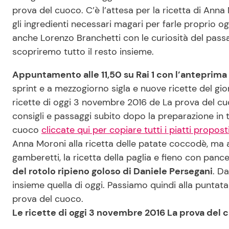
prova del cuoco. C’è l’attesa per la ricetta di Anna
gli ingredienti necessari magari per farle proprio og
anche Lorenzo Branchetti con le curiosità del passa
scopriremo tutto il resto insieme.
Appuntamento alle 11,50 su Rai 1 con l’anteprima
sprint e a mezzogiorno sigla e nuove ricette del gio
ricette di oggi 3 novembre 2016 de La prova del cuoc
consigli e passaggi subito dopo la preparazione in t
cuoco
cliccate qui per copiare tutti i piatti proposti
Anna Moroni alla ricetta delle patate coccodè, ma a
gamberetti, la ricetta della paglia e fieno con panc
del rotolo ripieno goloso di Daniele Persegani
. D
insieme quella di oggi. Passiamo quindi alla puntata
prova del cuoco.
Le ricette di oggi 3 novembre 2016 La prova del 