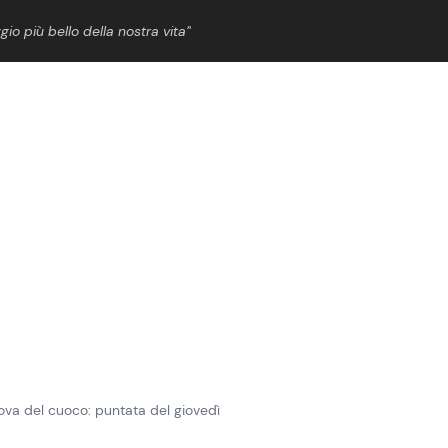
gio più bello della nostra vita”
ShowBiz
News Cinema
News Musica
News Spettacolo
ova del cuoco: puntata del giovedì