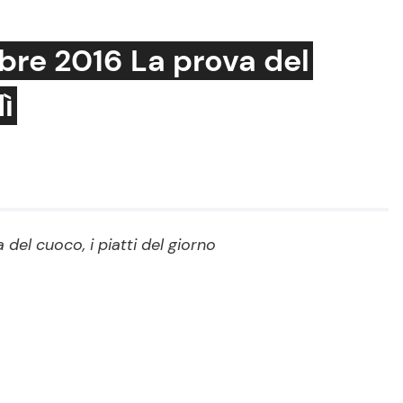
mbre 2016 La prova del
ì
Cucina e Ricette
Consigli di Cucina
Dolci
Le Ricette in TV
del cuoco, i piatti del giorno
Primi Piatti
Ricette Facili e Veloci
Ricette Feste
Ricette per Bambini